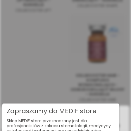
LIFTINGUJĄCY -
DRENUJĄCY - SUISSELLE
SUISSELLE
CELLBOOSTER SHAPE
CELLBOOSTER LIFT
CELLBOOSTER HAIR -
KOMPLEKS
WZMACNIAJĄCO-
ODBUDOWUJĄCY WŁOSY
- SUISSELLE
CELLBOOSTER HAIR
Zapraszamy do MEDIF store
Cookies
Sklep MEDIF store przeznaczony jest dla
Zgody
Szczegóły
O Cookies
profesjonalistów z zakresu stomatologii, medycyny
estetycznej i weterynarii oraz przedsiębiorców