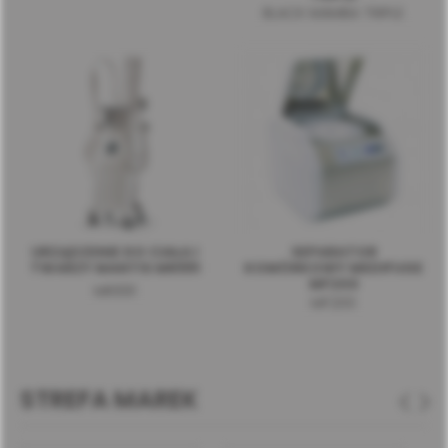
BLACK MAMBA TRIPLE
URZĄDZENIE DO CIAŁA I
SEPARATOR
TWARZY MANTIS MR991
KOMÓRKOWY MEDIFUGE
MF200
MR991
MF200
STREFA MAREK