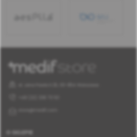
al. Jana Pawła II 25, 00-854 Warszawa
+48 (22) 338 70 50
store@medif.com
O SKLEPIE