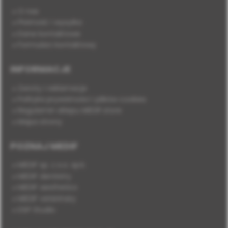
O nas
Płatność i wysyłka
Dane kontaktowe
Formularz kontaktowy
INFORMACJE
Zwroty i reklamacje
Polityka prywatności i plików cookies
Regulamin sklepu MEDIF.store
Mapa strony
POZNAJ MEDIF
MEDIF sp. z o.o. sp.k.
MEDIF dentistry
MEDIF aesthetics
MEDIF veterinary
DSP Studio