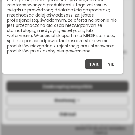
zainteresowanych produktami z tego zakresu w
Informacje dotyczące plików cookies
związku z prowadzoną działalnością gospodarczą.
Przechodząc dalej oświadczasz, że: jesteś
W celu świadczenia usług na najwyższym poziomie strona
profesjonalistą, świadomym, że oferta na stronie nie
www.medif.store korzysta z plików cookie (ciasteczek).
jest przeznaczona dla osób niezwiązanych ze
Wykorzystujemy również pliki cookie stron trzecich w celu
stomatologią, medycyną estetyczną lub
ulepszenia naszych usług, analizy oraz wyświetlania reklam
weterynarią. Właściciel sklepu firma MEDIF sp. z o.o.,
ACTEON, URZĄDZENIE DO
LASER FINEBEAM DUAL
sp.k. nie ponosi odpowiedzialności za stosowanie
związanych z Twoimi preferencjami na podstawie analizy
PIEZOCHIRURGII
produktów niezgodne z rejestracją oraz stosowanie
Twoich zachowań podczas nawigacji. Korzystając z witryny
PIEZOTOME CUBE Z
produktów przez osoby nieupoważnione.
9018.90-8110
bez zmiany ustawień w przeglądarce, wyrażasz zgodę na ich
ZESTAWEM ESSENTIAL
wykorzystanie przez nas. Wszystkie pliki będą umieszczone
F50100
na Twoim urządzeniu końcowym. W każdym momencie
TAK
NIE
możesz zmienić lub wycofać zgodę.
Zaakceptuj wszystkie
Dostosuj
Odrzuć
LASER EPILACYJNY
MANTIS BLACK MAMBA
TRIPLE