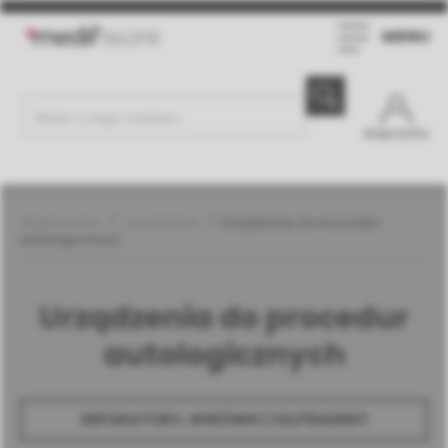
MENU
Moje konto
Weterynaria
Urządzenia
Urządzenia do procedur
autologicznych
Urządzenia do procedur
autologicznych
SEPARATORY, WIRÓWKI | SILFRADENT