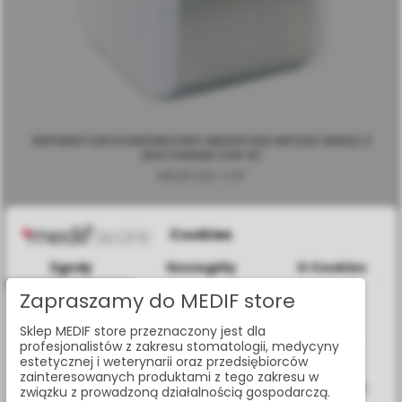
SEPARATOR KOMÓRKOWY MEDIFUGE MF200 WRAZ Z
ZESTAWEM CGF K1
MEDIFUGE CGF
Cookies
Zgody
Szczegóły
O Cookies
Zapraszamy do MEDIF store
Informacje dotyczące plików cookies
Sklep MEDIF store przeznaczony jest dla
W celu świadczenia usług na najwyższym poziomie strona
profesjonalistów z zakresu stomatologii, medycyny
www.medif.store korzysta z plików cookie (ciasteczek).
estetycznej i weterynarii oraz przedsiębiorców
Wykorzystujemy również pliki cookie stron trzecich w celu
zainteresowanych produktami z tego zakresu w
ulepszenia naszych usług, analizy oraz wyświetlania reklam
związku z prowadzoną działalnością gospodarczą.