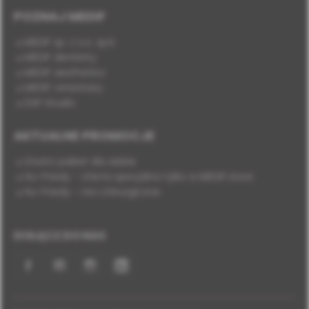
POZNAJ MEDIF
MEDIF sp. z o.o. sp.k.
MEDIF dentistry
MEDIF aesthetics
MEDIF veterinary
DSP Studio
AKTUALNE PROMOCJE
Stwórz pakiet dla siebie
Hu-Friedy - oferta specjalna tylko w MEDIF.store
Hu-Friedy - nici chirurgiczne
DOŁĄCZ DO NAS
Facebook
YouTube
Instagram
LinkedIn