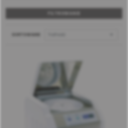
FILTROWANIE

SORTOWANIE
Trafność