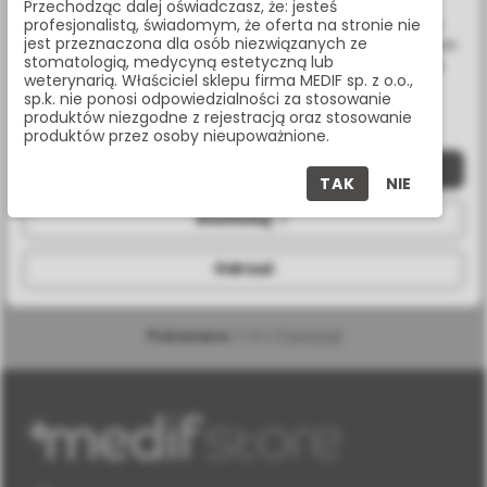
związanych z Twoimi preferencjami na podstawie analizy
Przechodząc dalej oświadczasz, że: jesteś
Twoich zachowań podczas nawigacji. Korzystając z witryny
profesjonalistą, świadomym, że oferta na stronie nie
jest przeznaczona dla osób niezwiązanych ze
bez zmiany ustawień w przeglądarce, wyrażasz zgodę na ich
stomatologią, medycyną estetyczną lub
wykorzystanie przez nas. Wszystkie pliki będą umieszczone
weterynarią. Właściciel sklepu firma MEDIF sp. z o.o.,
na Twoim urządzeniu końcowym. W każdym momencie
sp.k. nie ponosi odpowiedzialności za stosowanie
możesz zmienić lub wycofać zgodę.
produktów niezgodne z rejestracją oraz stosowanie
produktów przez osoby nieupoważnione.
Zaakceptuj wszystkie
TAK
NIE
ROUND-UP - MIESZALNIK
Dostosuj
RU 200
Odrzuć
Pokazano:
1-2 z 2 pozycji