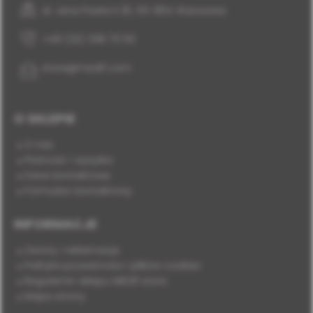
al. Jana Pawła II 25, 00-854 Warszawa
+48 (22) 338 70 50
store@medif.com
O SKLEPIE
O nas
Płatność i wysyłka
Dane kontaktowe
Formularz kontaktowy
INFORMACJE
Zwroty i reklamacje
Polityka prywatności i plików cookies
Regulamin sklepu MEDIF.store
Mapa strony