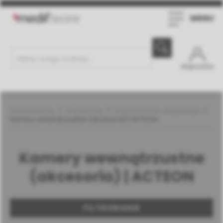
MENU
Moje konto
Stomatologia
Urządzenia
Urządzenia do diagnostyki
Kamery wewnątrzustne (akcesoria) | ACTEON
Kamery wewnątrzustne
(akcesoria) | ACTEON
FILTROWANIE