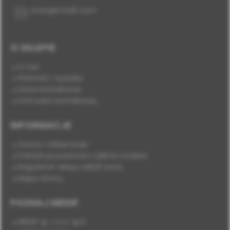
store@medif.com
O SKLEPIE
O nas
Płatność i wysyłka
Dane kontaktowe
Formularz kontaktowy
INFORMACJE
Zwroty i reklamacje
Polityka prywatności i plików cookies
Regulamin sklepu MEDIF.store
Mapa strony
POZNAJ MEDIF
MEDIF sp. z o.o. sp.k.