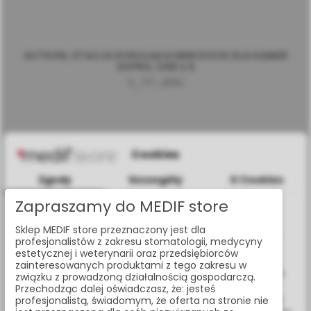
ACTEON, STACJA DOKUJĄCA MINI DOCK DLA KAMER
SOPRO, USB 2.0
S_717_1600
Cookies
Zgody
Szczegóły
O Cookies
Zapraszamy do MEDIF store
Informacje dotyczące plików cookies
Sklep MEDIF store przeznaczony jest dla
W celu świadczenia usług na najwyższym poziomie strona
profesjonalistów z zakresu stomatologii, medycyny
www.medif.store korzysta z plików cookie (ciasteczek).
estetycznej i weterynarii oraz przedsiębiorców
Wykorzystujemy również pliki cookie stron trzecich w celu
zainteresowanych produktami z tego zakresu w
ulepszenia naszych usług, analizy oraz wyświetlania reklam
związku z prowadzoną działalnością gospodarczą.
związanych z Twoimi preferencjami na podstawie analizy
Przechodząc dalej oświadczasz, że: jesteś
Twoich zachowań podczas nawigacji. Korzystając z witryny
profesjonalistą, świadomym, że oferta na stronie nie