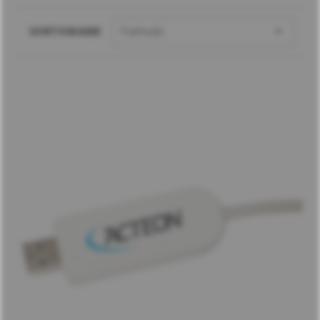

SORTOWANIE
Trafność