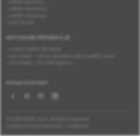
MEDIF dentistry
MEDIF aesthetics
MEDIF veterinary
DSP Studio
AKTUALNE PROMOCJE
Stwórz pakiet dla siebie
Hu-Friedy - oferta specjalna tylko w MEDIF.store
Hu-Friedy - nici chirurgiczne
DOŁĄCZ DO NAS
Facebook
YouTube
Instagram
LinkedIn
© 2026 MEDIF store. All rights reserved.
Designed and powered by:
Coolbrand