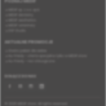
POZNAJ MEDIF
MEDIF sp. z o.o. sp.k.
MEDIF dentistry
MEDIF aesthetics
MEDIF veterinary
DSP Studio
AKTUALNE PROMOCJE
Stwórz pakiet dla siebie
Hu-Friedy - oferta specjalna tylko w MEDIF.store
Hu-Friedy - nici chirurgiczne
DOŁĄCZ DO NAS
Facebook
YouTube
Instagram
LinkedIn
© 2026 MEDIF store. All rights reserved.