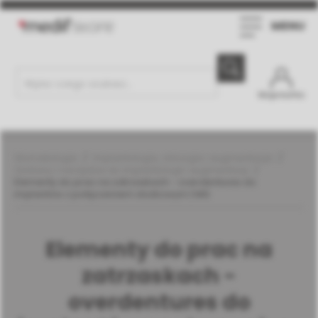
MENU
Moje konto
Stomatologia
Implantologia, chirurgia i augmentacja
Zestawy i narzędzia do implantologii i augmentacji
Elementy do prac na zatrzaskach - overdentures do
implantów z połączeniem stożkowym | MIS
Elementy do prac na
zatrzaskach -
overdentures do