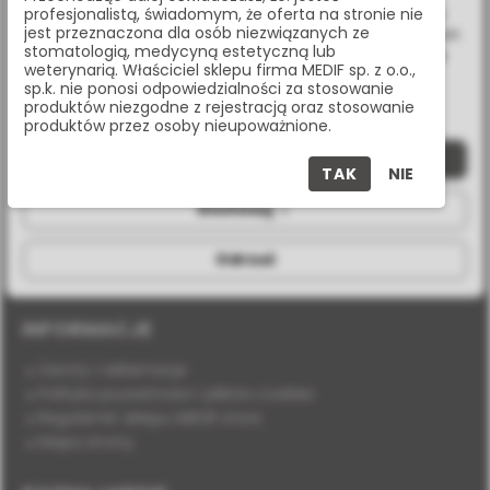
Twoich zachowań podczas nawigacji. Korzystając z witryny
profesjonalistą, świadomym, że oferta na stronie nie
jest przeznaczona dla osób niezwiązanych ze
bez zmiany ustawień w przeglądarce, wyrażasz zgodę na ich
+48 (22) 338 70 50
stomatologią, medycyną estetyczną lub
wykorzystanie przez nas. Wszystkie pliki będą umieszczone
weterynarią. Właściciel sklepu firma MEDIF sp. z o.o.,
na Twoim urządzeniu końcowym. W każdym momencie
store@medif.com
sp.k. nie ponosi odpowiedzialności za stosowanie
możesz zmienić lub wycofać zgodę.
produktów niezgodne z rejestracją oraz stosowanie
produktów przez osoby nieupoważnione.
Zaakceptuj wszystkie
O SKLEPIE
TAK
NIE
O nas
Dostosuj
Płatność i wysyłka
Dane kontaktowe
Odrzuć
Formularz kontaktowy
INFORMACJE
Zwroty i reklamacje
Polityka prywatności i plików cookies
Regulamin sklepu MEDIF.store
Mapa strony