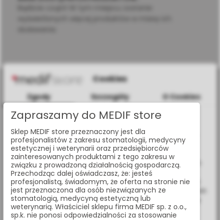
Bądźcie czujni! W tym miejscu zostanie
wyświetlonych więcej produktów w miarę ich
dodawania.
Cookies
Zgody
Szczegóły
O Cookies
Zapraszamy do MEDIF store
Informacje dotyczące plików cookies
al. Jana Pawła II 25, 00-854 Warszawa
Sklep MEDIF store przeznaczony jest dla
W celu świadczenia usług na najwyższym poziomie strona
profesjonalistów z zakresu stomatologii, medycyny
www.medif.store korzysta z plików cookie (ciasteczek).
estetycznej i weterynarii oraz przedsiębiorców
+48 (22) 338 70 50
Wykorzystujemy również pliki cookie stron trzecich w celu
zainteresowanych produktami z tego zakresu w
ulepszenia naszych usług, analizy oraz wyświetlania reklam
związku z prowadzoną działalnością gospodarczą.
store@medif.com
związanych z Twoimi preferencjami na podstawie analizy
Przechodząc dalej oświadczasz, że: jesteś
Twoich zachowań podczas nawigacji. Korzystając z witryny
profesjonalistą, świadomym, że oferta na stronie nie
jest przeznaczona dla osób niezwiązanych ze
bez zmiany ustawień w przeglądarce, wyrażasz zgodę na ich
stomatologią, medycyną estetyczną lub
wykorzystanie przez nas. Wszystkie pliki będą umieszczone
O SKLEPIE
weterynarią. Właściciel sklepu firma MEDIF sp. z o.o.,
na Twoim urządzeniu końcowym. W każdym momencie
sp.k. nie ponosi odpowiedzialności za stosowanie
możesz zmienić lub wycofać zgodę.