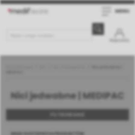
MENU
Moje konto
Stomatologia
Nici
Nici chirurgiczne
Nici jedwabne |
MEDIPAC
Nici jedwabne | MEDIPAC
FILTROWANIE
BRAK DOSTĘPNYCH PRODUKTÓW.