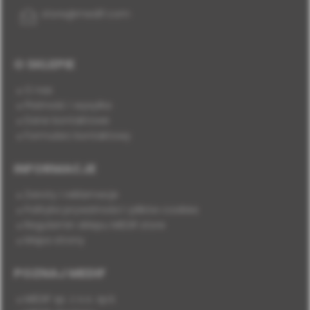
store@medif.com
O SKLEPIE
O nas
Płatność i wysyłka
Dane kontaktowe
Formularz kontaktowy
INFORMACJE
Zwroty i reklamacje
Polityka prywatności i plików cookies
Regulamin sklepu MEDIF.store
Mapa strony
POZNAJ MEDIF
MEDIF sp. z o.o. sp.k.