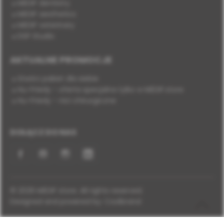
MEDIF dentistry
MEDIF aesthetics
MEDIF veterinary
DSP Studio
AKTUALNE PROMOCJE
Stwórz pakiet dla siebie
Hu-Friedy - oferta specjalna tylko w MEDIF.store
Hu-Friedy - nici chirurgiczne
DOŁĄCZ DO NAS
Facebook
YouTube
Instagram
LinkedIn
© 2026 MEDIF store. All rights reserved.
Designed and powered by:
Coolbrand