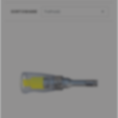

SORTOWANIE
Trafność