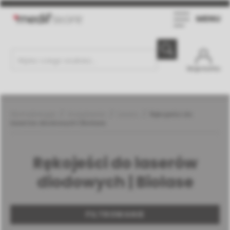
MENU
Moje konto
Stomatologia
Urządzenia
Lasery
Rękojeści do
laserów diodowych | Biolase
Rękojeści do laserów
diodowych | Biolase
FILTROWANIE