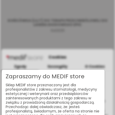
KOŃCÓWKA (LLLT) DO TERAPII PRZECIWBÓLOWEJ DO
LASERA DIODOWEGO EPIC
6400311
Cookies
Zgody
Szczegóły
O Cookies
Zapraszamy do MEDIF store
Informacje dotyczące plików cookies
Sklep MEDIF store przeznaczony jest dla
W celu świadczenia usług na najwyższym poziomie strona
profesjonalistów z zakresu stomatologii, medycyny
www.medif.store korzysta z plików cookie (ciasteczek).
estetycznej i weterynarii oraz przedsiębiorców
Wykorzystujemy również pliki cookie stron trzecich w celu
zainteresowanych produktami z tego zakresu w
ulepszenia naszych usług, analizy oraz wyświetlania reklam
związku z prowadzoną działalnością gospodarczą.
związanych z Twoimi preferencjami na podstawie analizy
Przechodząc dalej oświadczasz, że: jesteś
Twoich zachowań podczas nawigacji. Korzystając z witryny
profesjonalistą, świadomym, że oferta na stronie nie