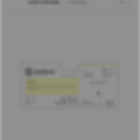

SORTOWANIE
Trafność