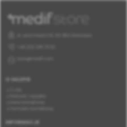
al. Jana Pawła II 25, 00-854 Warszawa
+48 (22) 338 70 50
store@medif.com
O SKLEPIE
O nas
Płatność i wysyłka
Dane kontaktowe
Formularz kontaktowy
INFORMACJE