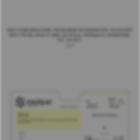
NICI CHIRURGICZNE JEDWABNE ROZMIAR 5/0, DŁUGOŚĆ
NICI 75CM, IGŁA 17 MM, 1/2 KOŁA, OKRĄGŁA, DIAMOND,
OP. 24 SZT.
1121T