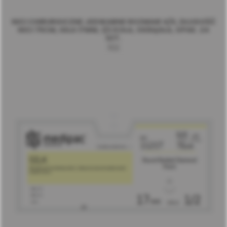
NICI CHIRURGICZNE JEDWABNE ROZMIAR 4/0, DŁUGOŚĆ
NICI 75CM, IGŁA 17MM, 1/2 KOŁA, OKRĄGŁA, OPAK. 24
SZT.
1122