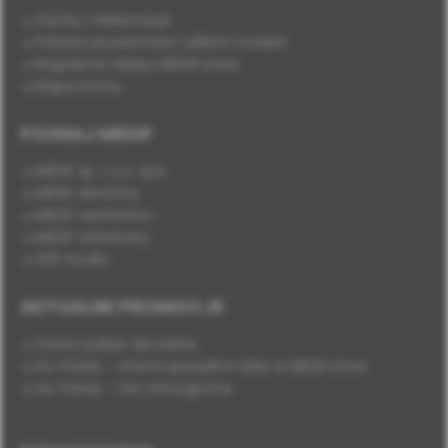
Zwroty i reklamacje
Polityka prywatności i plików cookies
Regulamin sklepu MEDIF.store
Mapa strony
POZNAJ MEDIF
MEDIF sp. z o.o. sp.k.
MEDIF dentistry
MEDIF aesthetics
MEDIF veterinary
DSP Studio
AKTUALNE PROMOCJE
Stwórz pakiet dla siebie
Hu-Friedy - oferta specjalna tylko w MEDIF.store
Hu-Friedy - nici chirurgiczne