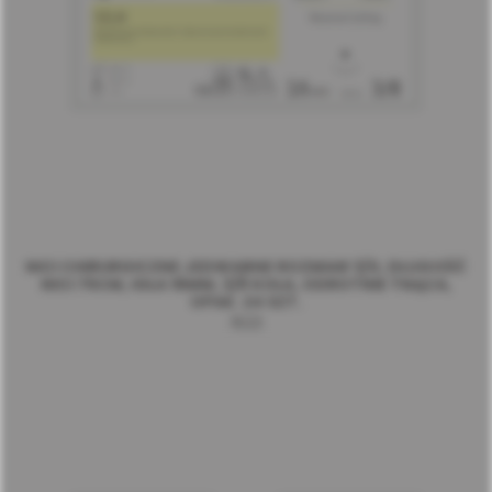
NICI CHIRURGICZNE JEDWABNE ROZMIAR 3/0, DŁUGOŚĆ
NICI 75CM, IGŁA 16MM, 3/8 KOŁA, ODROTNIE TNĄCA,
OPAK. 24 SZT.
1623