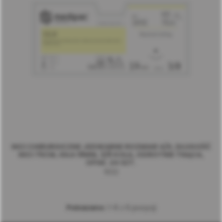
NICI CHIRURGICZNE JEDWABNE ROZMIAR 4/0, DŁUGOŚĆ
NICI 75CM, IGŁA 19MM, 3/8 KOŁA, ODROTNIE TNĄCA,
OPAK. 24 SZT.
1632
Pokazano:
1-6 z 6 pozycji