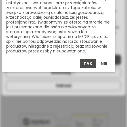
www.medif.store korzysta z plików cookie (ciasteczek).
estetycznej i weterynarii oraz przedsiębiorców
Wykorzystujemy również pliki cookie stron trzecich w celu
zainteresowanych produktami z tego zakresu w
ulepszenia naszych usług, analizy oraz wyświetlania reklam
związku z prowadzoną działalnością gospodarczą.
związanych z Twoimi preferencjami na podstawie analizy
Przechodząc dalej oświadczasz, że: jesteś
Twoich zachowań podczas nawigacji. Korzystając z witryny
profesjonalistą, świadomym, że oferta na stronie nie
jest przeznaczona dla osób niezwiązanych ze
bez zmiany ustawień w przeglądarce, wyrażasz zgodę na ich
stomatologią, medycyną estetyczną lub
wykorzystanie przez nas. Wszystkie pliki będą umieszczone
weterynarią. Właściciel sklepu firma MEDIF sp. z o.o.,
na Twoim urządzeniu końcowym. W każdym momencie
sp.k. nie ponosi odpowiedzialności za stosowanie
możesz zmienić lub wycofać zgodę.
produktów niezgodne z rejestracją oraz stosowanie
produktów przez osoby nieupoważnione.
NICI CHIRURGICZNE JEDWABNE ROZMIAR 2/0, DŁUGOŚĆ
NICI 75CM, IGŁA 19 MM, 3/8 KOŁA, ODROTNIE TNĄCA, OP.
Zaakceptuj wszystkie
24 SZT.
TAK
NIE
1634
Dostosuj
Odrzuć