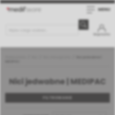
MENU
Moje konto
Weterynaria
Nici
Nici chirurgiczne
Nici jedwabne |
MEDIPAC
Nici jedwabne | MEDIPAC
FILTROWANIE