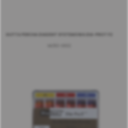
GUTTA PERCHA DIADENT SYSTEMOWA DIA-PROT F2
ML150-S602