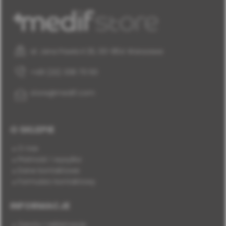
al. Jana Pawła II 25, 00-854 Warszawa
+48 (22) 338 70 50
store@medif.com
O SKLEPIE
O nas
Płatność i wysyłka
Dane kontaktowe
Formularz kontaktowy
INFORMACJE
Zwroty i reklamacje