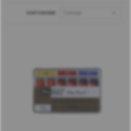

SORTOWANIE
Trafność