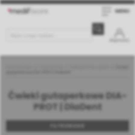
MENU
Moje konto
Stomatologia
Endodoncja
Guttapercha, sączki
Ćwieki
gutaperkowe DIA-PROT | DiaDent
Ćwieki gutaperkowe DIA-
PROT | DiaDent
FILTROWANIE