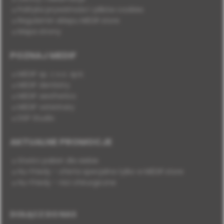
Polityka prywatności i plików cookies
Regulamin sklepu MEDIF.store
Mapa strony
POZNAJ MEDIF
MEDIF sp. z o.o. sp.k.
MEDIF dentistry
MEDIF aesthetics
MEDIF veterinary
DSP Studio
AKTUALNE PROMOCJE
Stwórz pakiet dla siebie
Hu-Friedy - oferta specjalna tylko w MEDIF.store
Hu-Friedy - nici chirurgiczne
DOŁĄCZ DO NAS