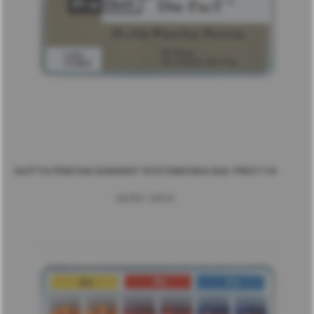
GUTTA PERCHA DIADENT SYSTEMOWA DIA-PROT F4
ML150-S604