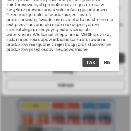
Wykorzystujemy również pliki cookie stron trzecich w celu
zainteresowanych produktami z tego zakresu w
ulepszenia naszych usług, analizy oraz wyświetlania reklam
związku z prowadzoną działalnością gospodarczą.
związanych z Twoimi preferencjami na podstawie analizy
Przechodząc dalej oświadczasz, że: jesteś
Twoich zachowań podczas nawigacji. Korzystając z witryny
profesjonalistą, świadomym, że oferta na stronie nie
jest przeznaczona dla osób niezwiązanych ze
bez zmiany ustawień w przeglądarce, wyrażasz zgodę na ich
stomatologią, medycyną estetyczną lub
wykorzystanie przez nas. Wszystkie pliki będą umieszczone
weterynarią. Właściciel sklepu firma MEDIF sp. z o.o.,
na Twoim urządzeniu końcowym. W każdym momencie
sp.k. nie ponosi odpowiedzialności za stosowanie
możesz zmienić lub wycofać zgodę.
produktów niezgodne z rejestracją oraz stosowanie
produktów przez osoby nieupoważnione.
Zaakceptuj wszystkie
GUTTA PERCHA DIADENT SYSTEMOWA DIA-PROT F1/F3
TAK
NIE
ML150-S691
Dostosuj
Odrzuć