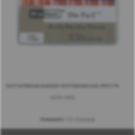
GUTTA PERCHA DIADENT SYSTEMOWA DIA-PROT F5
ML150-S605
Pokazano:
1-6 z 6 pozycji