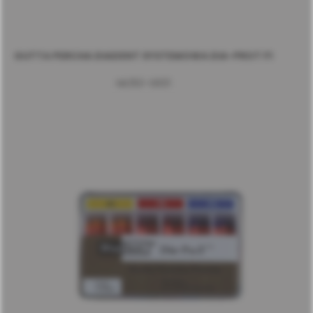
GUTTA PERCHA DIADENT SYSTEMOWA DIA-PROT F1
ML150-S601