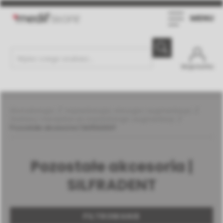
MENU
Moje konto
Stomatologia
Implantologia, chirurgia i augmentacja
Zestawy i narzędzia do implantologii i augmentacji
Pozostałe akcesoria | SILFRADENT
Pozostałe akcesoria |
SILFRADENT
FILTROWANIE