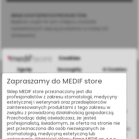
BRAK DOSTĘPNYCH PRODUKTÓW.
Bądźcie czujni! W tym miejscu zostanie
wyświetlonych więcej produktów w miarę ich
dodawania.
Cookies
Zgody
Szczegóły
O Cookies
Zapraszamy do MEDIF store
Informacje dotyczące plików cookies
Sklep MEDIF store przeznaczony jest dla
W celu świadczenia usług na najwyższym poziomie strona
profesjonalistów z zakresu stomatologii, medycyny
al. Jana Pawła II 25, 00-854 Warszawa
www.medif.store korzysta z plików cookie (ciasteczek).
estetycznej i weterynarii oraz przedsiębiorców
Wykorzystujemy również pliki cookie stron trzecich w celu
zainteresowanych produktami z tego zakresu w
+48 (22) 338 70 50
ulepszenia naszych usług, analizy oraz wyświetlania reklam
związku z prowadzoną działalnością gospodarczą.
związanych z Twoimi preferencjami na podstawie analizy
Przechodząc dalej oświadczasz, że: jesteś
Twoich zachowań podczas nawigacji. Korzystając z witryny
profesjonalistą, świadomym, że oferta na stronie nie
store@medif.com
jest przeznaczona dla osób niezwiązanych ze
bez zmiany ustawień w przeglądarce, wyrażasz zgodę na ich
stomatologią, medycyną estetyczną lub
wykorzystanie przez nas. Wszystkie pliki będą umieszczone
weterynarią. Właściciel sklepu firma MEDIF sp. z o.o.,