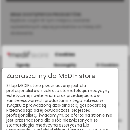
BRAK DOSTĘPNYCH PRODUKTÓW.
Bądźcie czujni! W tym miejscu zostanie
wyświetlonych więcej produktów w miarę ich
dodawania.
Cookies
Zgody
Szczegóły
O Cookies
Zapraszamy do MEDIF store
Informacje dotyczące plików cookies
Sklep MEDIF store przeznaczony jest dla
W celu świadczenia usług na najwyższym poziomie strona
profesjonalistów z zakresu stomatologii, medycyny
al. Jana Pawła II 25, 00-854 Warszawa
www.medif.store korzysta z plików cookie (ciasteczek).
estetycznej i weterynarii oraz przedsiębiorców
Wykorzystujemy również pliki cookie stron trzecich w celu
zainteresowanych produktami z tego zakresu w
+48 (22) 338 70 50
ulepszenia naszych usług, analizy oraz wyświetlania reklam
związku z prowadzoną działalnością gospodarczą.
związanych z Twoimi preferencjami na podstawie analizy
Przechodząc dalej oświadczasz, że: jesteś
Twoich zachowań podczas nawigacji. Korzystając z witryny
profesjonalistą, świadomym, że oferta na stronie nie
store@medif.com
jest przeznaczona dla osób niezwiązanych ze
bez zmiany ustawień w przeglądarce, wyrażasz zgodę na ich
stomatologią, medycyną estetyczną lub
wykorzystanie przez nas. Wszystkie pliki będą umieszczone
weterynarią. Właściciel sklepu firma MEDIF sp. z o.o.,