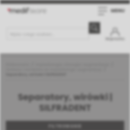
MENU
Moje konto
Weterynaria
Implantologia, chirurgia i augmentacja
Zestawy i narzędzia do implantologii i augmentacji
Separatory, wirówki | SILFRADENT
Separatory, wirówki |
SILFRADENT
FILTROWANIE