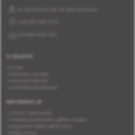
al. Jana Pawła II 25, 00-854 Warszawa
+48 (22) 338 70 50
store@medif.com
O SKLEPIE
O nas
Płatność i wysyłka
Dane kontaktowe
Formularz kontaktowy
INFORMACJE
Zwroty i reklamacje
Polityka prywatności i plików cookies
Regulamin sklepu MEDIF.store
Mapa strony