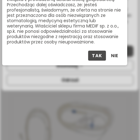
związanych z Twoimi preferencjami na podstawie analizy
Przechodząc dalej oświadczasz, że: jesteś
Twoich zachowań podczas nawigacji. Korzystając z witryny
profesjonalistą, świadomym, że oferta na stronie nie
jest przeznaczona dla osób niezwiązanych ze
bez zmiany ustawień w przeglądarce, wyrażasz zgodę na ich
stomatologią, medycyną estetyczną lub
wykorzystanie przez nas. Wszystkie pliki będą umieszczone
weterynarią. Właściciel sklepu firma MEDIF sp. z o.o.,
na Twoim urządzeniu końcowym. W każdym momencie
sp.k. nie ponosi odpowiedzialności za stosowanie
możesz zmienić lub wycofać zgodę.
produktów niezgodne z rejestracją oraz stosowanie
produktów przez osoby nieupoważnione.
Zaakceptuj wszystkie
STERYLNE PRZEWODY DO SURGIC NSK - WYRÓB OMNIA
TAK
NIE
Dostosuj
32.F0134.00
Odrzuć