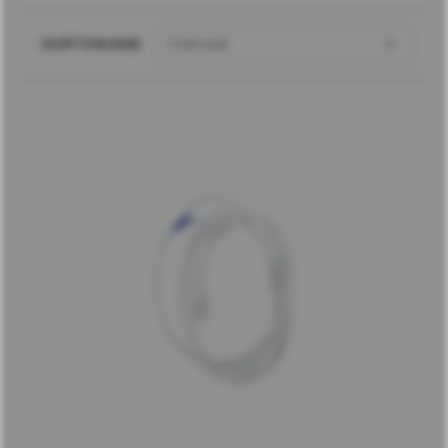

SORTOWANIE
Trafność