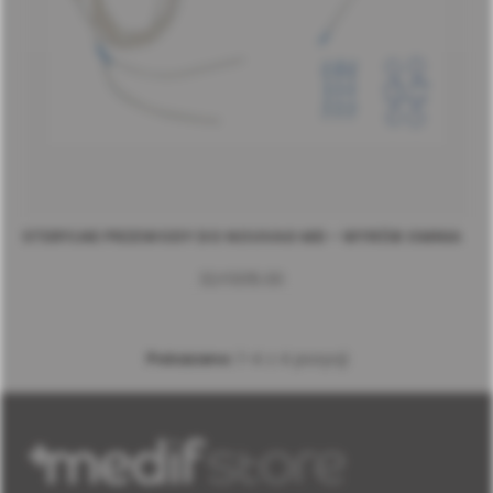
STERYLNE PRZEWODY DO NOUVAG MD - WYRÓB OMNIA
32.F0015.00
Pokazano:
1-4 z 4 pozycji