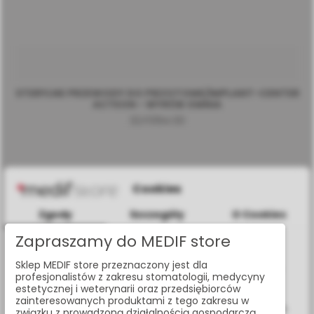
STERYLNE PRZEWODY DO PIEZOTOME/IMPLANT-CENTER
ACTEON - WYRÓB OMNIA
32.F0194.00
Cookies
Zgody
Szczegóły
O Cookies
Zapraszamy do MEDIF store
Informacje dotyczące plików cookies
Sklep MEDIF store przeznaczony jest dla
W celu świadczenia usług na najwyższym poziomie strona
profesjonalistów z zakresu stomatologii, medycyny
www.medif.store korzysta z plików cookie (ciasteczek).
estetycznej i weterynarii oraz przedsiębiorców
Wykorzystujemy również pliki cookie stron trzecich w celu
zainteresowanych produktami z tego zakresu w
ulepszenia naszych usług, analizy oraz wyświetlania reklam
związku z prowadzoną działalnością gospodarczą.