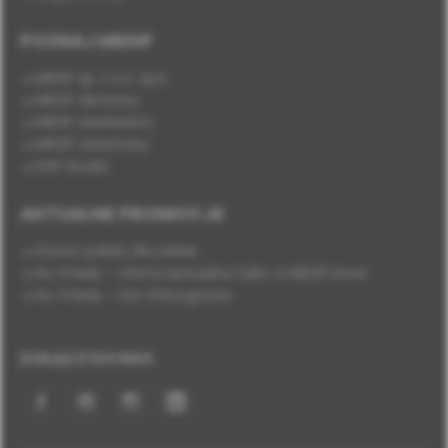
POZNAJ MEDIF
MEDIF sp. z o.o. sp.k.
MEDIF dentistry
MEDIF aesthetics
MEDIF veterinary
DSP Studio
AKTUALNE PROMOCJE
Stwórz pakiet dla siebie
Hu-Friedy - oferta specjalna tylko w MEDIF.store
Hu-Friedy - nici chirurgiczne
DOŁĄCZ DO NAS
Facebook
YouTube
Instagram
LinkedIn