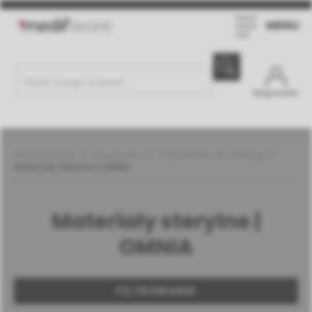
MENU
Moje konto
Stomatologia
Urządzenia
Urządzenia do chirurgii
Materiały sterylne | OMNIA
Materiały sterylne |
OMNIA
FILTROWANIE