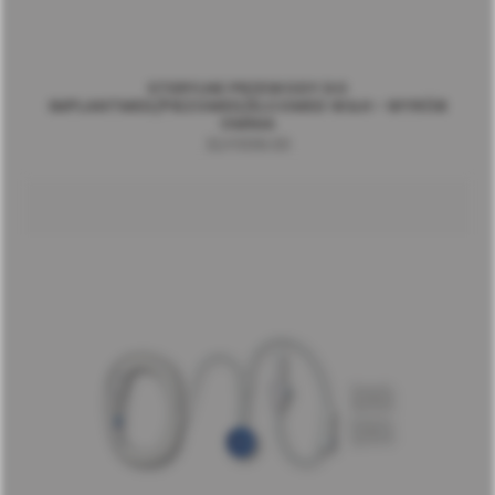
STERYLNE PRZEWODY DO
IMPLANTMED/PIEZOMED/ELCOMED W&H - WYRÓB
OMNIA
32.F0139.00