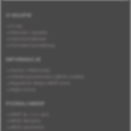
O SKLEPIE
O nas
Płatność i wysyłka
Dane kontaktowe
Formularz kontaktowy
INFORMACJE
Zwroty i reklamacje
Polityka prywatności i plików cookies
Regulamin sklepu MEDIF.store
Mapa strony
POZNAJ MEDIF
MEDIF sp. z o.o. sp.k.
MEDIF dentistry
MEDIF aesthetics