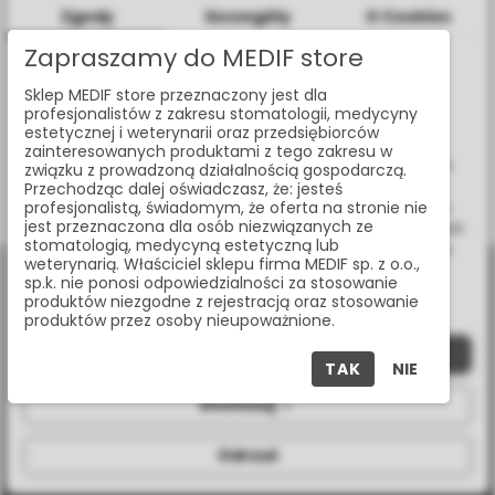
Zgody
Szczegóły
O Cookies
Zapraszamy do MEDIF store
Informacje dotyczące plików cookies
TURBINA S-MAX M900L, NA SZYBKOZŁĄCZKĘ NSK
Sklep MEDIF store przeznaczony jest dla
W celu świadczenia usług na najwyższym poziomie strona
profesjonalistów z zakresu stomatologii, medycyny
www.medif.store korzysta z plików cookie (ciasteczek).
M900L
estetycznej i weterynarii oraz przedsiębiorców
Wykorzystujemy również pliki cookie stron trzecich w celu
zainteresowanych produktami z tego zakresu w
ulepszenia naszych usług, analizy oraz wyświetlania reklam
związku z prowadzoną działalnością gospodarczą.
związanych z Twoimi preferencjami na podstawie analizy
Przechodząc dalej oświadczasz, że: jesteś
Twoich zachowań podczas nawigacji. Korzystając z witryny
profesjonalistą, świadomym, że oferta na stronie nie
Pokazano:
1-1 z 1 pozycji
jest przeznaczona dla osób niezwiązanych ze
bez zmiany ustawień w przeglądarce, wyrażasz zgodę na ich
stomatologią, medycyną estetyczną lub
wykorzystanie przez nas. Wszystkie pliki będą umieszczone
weterynarią. Właściciel sklepu firma MEDIF sp. z o.o.,
na Twoim urządzeniu końcowym. W każdym momencie
sp.k. nie ponosi odpowiedzialności za stosowanie
możesz zmienić lub wycofać zgodę.
produktów niezgodne z rejestracją oraz stosowanie
produktów przez osoby nieupoważnione.
Zaakceptuj wszystkie
TAK
NIE
al. Jana Pawła II 25, 00-854 Warszawa
Dostosuj
+48 (22) 338 70 50
Odrzuć
store@medif.com