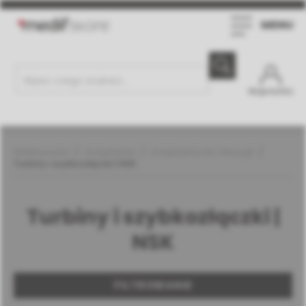
MENU
Moje konto
Weterynaria
Urządzenia
Urządzenia do chirurgii
Turbiny i szybkozłączki | NSK
Turbiny i szybkozłączki |
NSK
FILTROWANIE