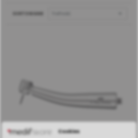

SORTOWANIE
Trafność
Cookies