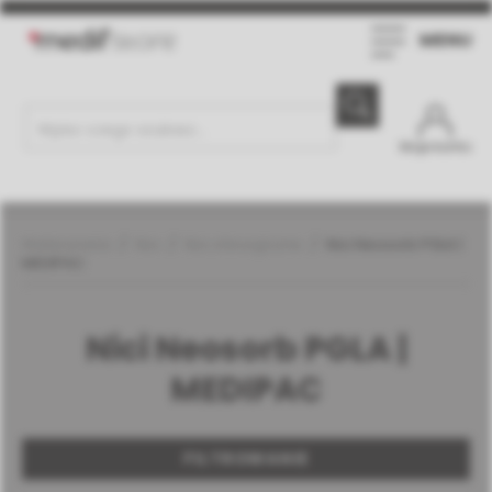
MENU
Moje konto
Weterynaria
Nici
Nici chirurgiczne
Nici Neosorb PGLA |
MEDIPAC
Nici Neosorb PGLA |
MEDIPAC
FILTROWANIE