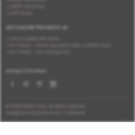
MEDIF veterinary
DSP Studio
AKTUALNE PROMOCJE
Stwórz pakiet dla siebie
Hu-Friedy - oferta specjalna tylko w MEDIF.store
Hu-Friedy - nici chirurgiczne
DOŁĄCZ DO NAS
Facebook
YouTube
Instagram
LinkedIn
© 2026 MEDIF store. All rights reserved.
Designed and powered by:
Coolbrand