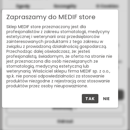
Zgody
Szczegóły
O Cookies
Zapraszamy do MEDIF store
Informacje dotyczące plików cookies
NICI CHIRURGICZNE NEOSORB (PGLA), RESORBOWALNE
Sklep MEDIF store przeznaczony jest dla
ROZMIAR 3/0, DŁUGOŚĆ NICI 75 CM, IGŁA 30 MM, 1/2
W celu świadczenia usług na najwyższym poziomie strona
profesjonalistów z zakresu stomatologii, medycyny
KOŁA, OKRĄGŁA, OP. 24 SZT.
www.medif.store korzysta z plików cookie (ciasteczek).
estetycznej i weterynarii oraz przedsiębiorców
N154
Wykorzystujemy również pliki cookie stron trzecich w celu
zainteresowanych produktami z tego zakresu w
ulepszenia naszych usług, analizy oraz wyświetlania reklam
związku z prowadzoną działalnością gospodarczą.
związanych z Twoimi preferencjami na podstawie analizy
Przechodząc dalej oświadczasz, że: jesteś
Twoich zachowań podczas nawigacji. Korzystając z witryny
profesjonalistą, świadomym, że oferta na stronie nie
Pokazano:
1-1 z 1 pozycji
jest przeznaczona dla osób niezwiązanych ze
bez zmiany ustawień w przeglądarce, wyrażasz zgodę na ich
stomatologią, medycyną estetyczną lub
wykorzystanie przez nas. Wszystkie pliki będą umieszczone
weterynarią. Właściciel sklepu firma MEDIF sp. z o.o.,
na Twoim urządzeniu końcowym. W każdym momencie
sp.k. nie ponosi odpowiedzialności za stosowanie
możesz zmienić lub wycofać zgodę.
produktów niezgodne z rejestracją oraz stosowanie
produktów przez osoby nieupoważnione.
Zaakceptuj wszystkie
TAK
NIE
al. Jana Pawła II 25, 00-854 Warszawa
Dostosuj
+48 (22) 338 70 50
Odrzuć
store@medif.com