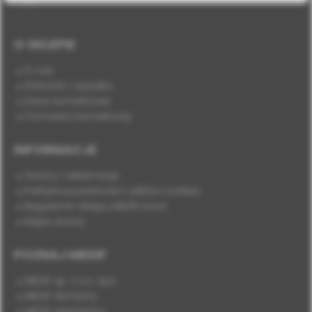
O SKLEPIE
O nas
Płatność i wysyłka
Dane kontaktowe
Formularz kontaktowy
INFORMACJE
Zwroty i reklamacje
Polityka prywatności i plików cookies
Regulamin sklepu MEDIF.store
Mapa strony
POZNAJ MEDIF
MEDIF sp. z o.o. sp.k.
MEDIF dentistry
MEDIF aesthetics