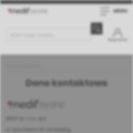
MENU
Moje konto
Dane kontaktowe
Dane kontaktowe
MEDIF Sp. z o.o., sp.k.
al. Jana Pawła II 25, Life Building,