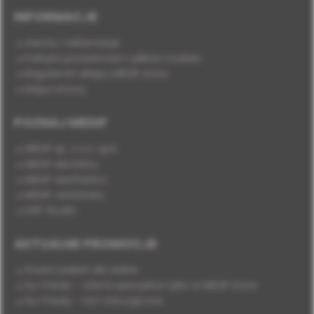
INFORMACJE
Zwroty i reklamacje
Polityka prywatności i plików cookies
Regulamin sklepu MEDIF.store
Mapa strony
POZNAJ MEDIF
MEDIF sp. z o.o. sp.k.
MEDIF dentistry
MEDIF aesthetics
MEDIF veterinary
DSP Studio
AKTUALNE PROMOCJE
Stwórz pakiet dla siebie
Hu-Friedy - oferta specjalna tylko w MEDIF.store
Hu-Friedy - nici chirurgiczne