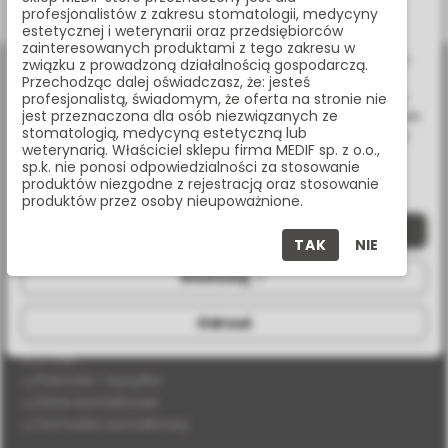
W celu świadczenia usług na najwyższym poziomie strona
profesjonalistów z zakresu stomatologii, medycyny
www.medif.store korzysta z plików cookie (ciasteczek).
estetycznej i weterynarii oraz przedsiębiorców
Wykorzystujemy również pliki cookie stron trzecich w celu
zainteresowanych produktami z tego zakresu w
ulepszenia naszych usług, analizy oraz wyświetlania reklam
związku z prowadzoną działalnością gospodarczą.
związanych z Twoimi preferencjami na podstawie analizy
Przechodząc dalej oświadczasz, że: jesteś
Twoich zachowań podczas nawigacji. Korzystając z witryny
profesjonalistą, świadomym, że oferta na stronie nie
jest przeznaczona dla osób niezwiązanych ze
bez zmiany ustawień w przeglądarce, wyrażasz zgodę na ich
stomatologią, medycyną estetyczną lub
wykorzystanie przez nas. Wszystkie pliki będą umieszczone
weterynarią. Właściciel sklepu firma MEDIF sp. z o.o.,
na Twoim urządzeniu końcowym. W każdym momencie
al. Jana Pawła II 25, 00-854 Warszawa
sp.k. nie ponosi odpowiedzialności za stosowanie
możesz zmienić lub wycofać zgodę.
produktów niezgodne z rejestracją oraz stosowanie
produktów przez osoby nieupoważnione.
+48 (22) 338 70 50
Zaakceptuj wszystkie
TAK
NIE
store@medif.com
Dostosuj
O SKLEPIE
Odrzuć
O nas
Płatność i wysyłka
Dane kontaktowe
Formularz kontaktowy