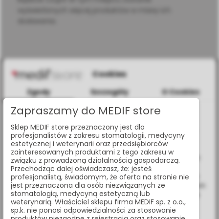
wyświetlonych więcej produktów w miarę ich
dodawania.
Cookies
Zgody
Szczegóły
O Cookies
Zapraszamy do MEDIF store
Informacje dotyczące plików cookies
al. Jana Pawła II 25, 00-854 Warszawa
Sklep MEDIF store przeznaczony jest dla
W celu świadczenia usług na najwyższym poziomie strona
profesjonalistów z zakresu stomatologii, medycyny
www.medif.store korzysta z plików cookie (ciasteczek).
+48 (22) 338 70 50
estetycznej i weterynarii oraz przedsiębiorców
Wykorzystujemy również pliki cookie stron trzecich w celu
zainteresowanych produktami z tego zakresu w
ulepszenia naszych usług, analizy oraz wyświetlania reklam
store@medif.com
związku z prowadzoną działalnością gospodarczą.
związanych z Twoimi preferencjami na podstawie analizy
Przechodząc dalej oświadczasz, że: jesteś
Twoich zachowań podczas nawigacji. Korzystając z witryny
profesjonalistą, świadomym, że oferta na stronie nie
jest przeznaczona dla osób niezwiązanych ze
bez zmiany ustawień w przeglądarce, wyrażasz zgodę na ich
stomatologią, medycyną estetyczną lub
O SKLEPIE
wykorzystanie przez nas. Wszystkie pliki będą umieszczone
weterynarią. Właściciel sklepu firma MEDIF sp. z o.o.,
na Twoim urządzeniu końcowym. W każdym momencie
sp.k. nie ponosi odpowiedzialności za stosowanie
O nas
możesz zmienić lub wycofać zgodę.
produktów niezgodne z rejestracją oraz stosowanie