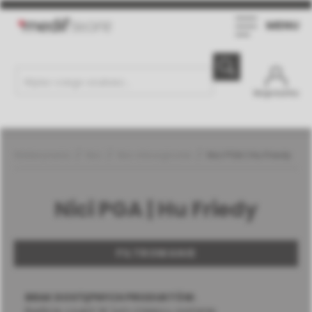
MENU
Moje konto
Weterynaria
Nici
Nici chirurgiczne
Nici PGA | Hu Friedy
Nici PGA | Hu Friedy
FILTROWANIE
BRAK DOSTĘPNYCH PRODUKTÓW.
Bądźcie czujni! W tym miejscu zostanie