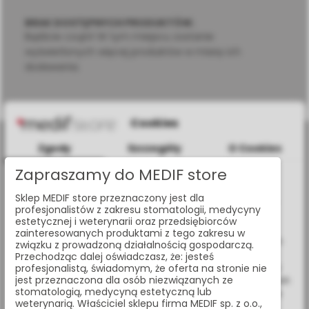
BRAK DOSTĘPNYCH PRODUKTÓW.
Bądźcie czujni! W tym miejscu zostanie
wyświetlonych więcej produktów w miarę ich
dodawania.
Cookies
Zgody
Szczegóły
O Cookies
Zapraszamy do MEDIF store
Informacje dotyczące plików cookies
Sklep MEDIF store przeznaczony jest dla
W celu świadczenia usług na najwyższym poziomie strona
al. Jana Pawła II 25, 00-854 Warszawa
profesjonalistów z zakresu stomatologii, medycyny
www.medif.store korzysta z plików cookie (ciasteczek).
estetycznej i weterynarii oraz przedsiębiorców
Wykorzystujemy również pliki cookie stron trzecich w celu
zainteresowanych produktami z tego zakresu w
+48 (22) 338 70 50
ulepszenia naszych usług, analizy oraz wyświetlania reklam
związku z prowadzoną działalnością gospodarczą.
związanych z Twoimi preferencjami na podstawie analizy
Przechodząc dalej oświadczasz, że: jesteś
store@medif.com
Twoich zachowań podczas nawigacji. Korzystając z witryny
profesjonalistą, świadomym, że oferta na stronie nie
jest przeznaczona dla osób niezwiązanych ze
bez zmiany ustawień w przeglądarce, wyrażasz zgodę na ich
stomatologią, medycyną estetyczną lub
wykorzystanie przez nas. Wszystkie pliki będą umieszczone
weterynarią. Właściciel sklepu firma MEDIF sp. z o.o.,
na Twoim urządzeniu końcowym. W każdym momencie