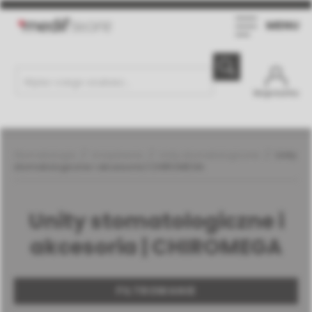
MENU
Moje konto
Stomatologia
Urządzenia
Unity stomatologiczne
Unity
stomatologiczne i akcesoria | CHIROMEGA
Unity stomatologiczne i
akcesoria | CHIROMEGA
FILTROWANIE