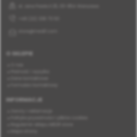
al. Jana Pawła II 25, 00-854 Warszawa
+48 (22) 338 70 50
store@medif.com
O SKLEPIE
O nas
Płatność i wysyłka
Dane kontaktowe
Formularz kontaktowy
INFORMACJE
Zwroty i reklamacje
Polityka prywatności i plików cookies
Regulamin sklepu MEDIF.store
Mapa strony