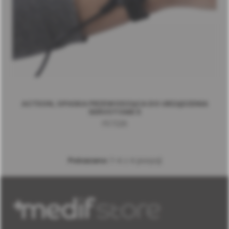
ACTEON, OPASKA PRZEWODZĄCA DO URZĄDZENIA
SERVOTOME II
F57226
Pokazano:
1-4 z 4 pozycji