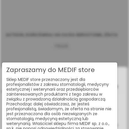
ACTEON, KOŃCÓWKA I 40 CA DO SERVOTOME, ŻÓŁTA
F10432
Zapraszamy do MEDIF store
Cookies
Sklep MEDIF store przeznaczony jest dla
profesjonalistów z zakresu stomatologii, medycyny
Zgody
Szczegóły
O Cookies
estetycznej i weterynarii oraz przedsiębiorców
zainteresowanych produktami z tego zakresu w
związku z prowadzoną działalnością gospodarczą.
Informacje dotyczące plików cookies
Przechodząc dalej oświadczasz, że: jesteś
profesjonalistą, świadomym, że oferta na stronie nie
W celu świadczenia usług na najwyższym poziomie strona
jest przeznaczona dla osób niezwiązanych ze
www.medif.store korzysta z plików cookie (ciasteczek).
stomatologią, medycyną estetyczną lub
Wykorzystujemy również pliki cookie stron trzecich w celu
weterynarią. Właściciel sklepu firma MEDIF sp. z o.o.,
ulepszenia naszych usług, analizy oraz wyświetlania reklam
sp.k. nie ponosi odpowiedzialności za stosowanie