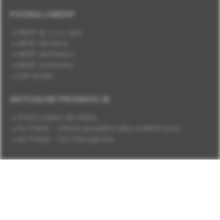
POZNAJ MEDIF
MEDIF sp. z o.o. sp.k.
MEDIF dentistry
MEDIF aesthetics
MEDIF veterinary
DSP Studio
AKTUALNE PROMOCJE
Stwórz pakiet dla siebie
Hu-Friedy - oferta specjalna tylko w MEDIF.store
Hu-Friedy - nici chirurgiczne
DOŁĄCZ DO NAS
Facebook
YouTube
Instagram
LinkedIn