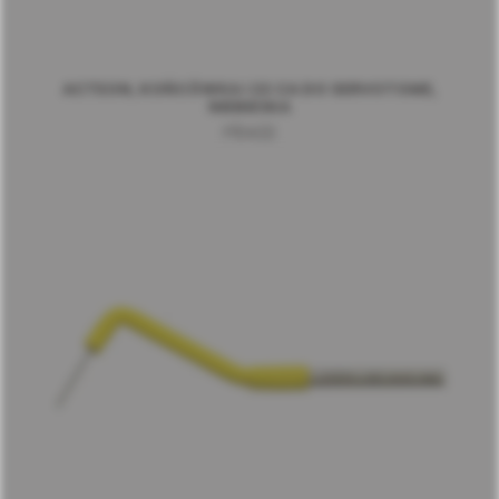
ACTEON, KOŃCÓWKA I 22 CA DO SERVOTOME,
NIEBIESKA
F10422