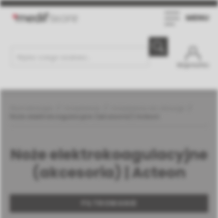
MENU
Moje konto
Stomatologia
Urządzenia
Urządzenia do chirurgii
Noże elektrokoagulacyjne (akcesoria) | Acteon
Noże elektrokoagulacyjne
(akcesoria) | Acteon
FILTROWANIE