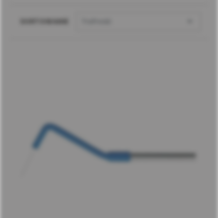

SORTOWANIE
Trafność