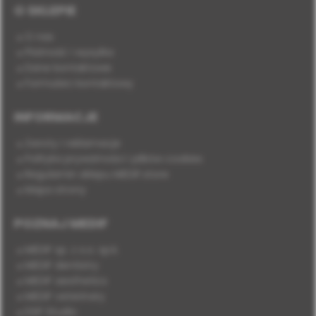
O SKLEPIE
O nas
Płatność i wysyłka
Dane kontaktowe
Formularz kontaktowy
INFORMACJE
Zwroty i reklamacje
Polityka prywatności i plików cookies
Regulamin sklepu MEDIF.store
Mapa strony
POZNAJ MEDIF
MEDIF sp. z o.o. sp.k.
MEDIF dentistry
MEDIF aesthetics
MEDIF veterinary
DSP Studio