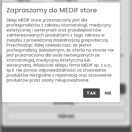
Zapraszamy do MEDIF store
RĘKOJEŚĆ LED DO SKALERA NEWTRON
Informacje dotyczące plików cookies
Sklep MEDIF store przeznaczony jest dla
W celu świadczenia usług na najwyższym poziomie strona
F12609
profesjonalistów z zakresu stomatologii, medycyny
www.medif.store korzysta z plików cookie (ciasteczek).
estetycznej i weterynarii oraz przedsiębiorców
Wykorzystujemy również pliki cookie stron trzecich w celu
zainteresowanych produktami z tego zakresu w
ulepszenia naszych usług, analizy oraz wyświetlania reklam
związku z prowadzoną działalnością gospodarczą.
związanych z Twoimi preferencjami na podstawie analizy
Przechodząc dalej oświadczasz, że: jesteś
Pokazano:
1-1 z 1 pozycji
Twoich zachowań podczas nawigacji. Korzystając z witryny
profesjonalistą, świadomym, że oferta na stronie nie
jest przeznaczona dla osób niezwiązanych ze
bez zmiany ustawień w przeglądarce, wyrażasz zgodę na ich
stomatologią, medycyną estetyczną lub
wykorzystanie przez nas. Wszystkie pliki będą umieszczone
weterynarią. Właściciel sklepu firma MEDIF sp. z o.o.,
na Twoim urządzeniu końcowym. W każdym momencie
sp.k. nie ponosi odpowiedzialności za stosowanie
możesz zmienić lub wycofać zgodę.
produktów niezgodne z rejestracją oraz stosowanie
produktów przez osoby nieupoważnione.
Zaakceptuj wszystkie
al. Jana Pawła II 25, 00-854 Warszawa
TAK
NIE
Dostosuj
+48 (22) 338 70 50
store@medif.com
Odrzuć