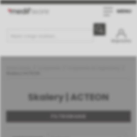
MENU
Moje konto
Weterynaria
Urządzenia
Urządzenia do higienizacji
Skalery | ACTEON
Skalery | ACTEON
FILTROWANIE