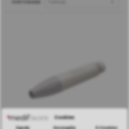

SORTOWANIE
Trafność
Cookies
Zgody
Szczegóły
O Cookies