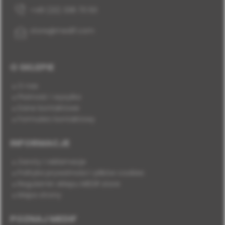
+48 (22) 338 70 50
store@medif.com
O SKLEPIE
O nas
Płatność i wysyłka
Dane kontaktowe
Formularz kontaktowy
INFORMACJE
Zwroty i reklamacje
Polityka prywatności i plików cookies
Regulamin sklepu MEDIF.store
Mapa strony
POZNAJ MEDIF