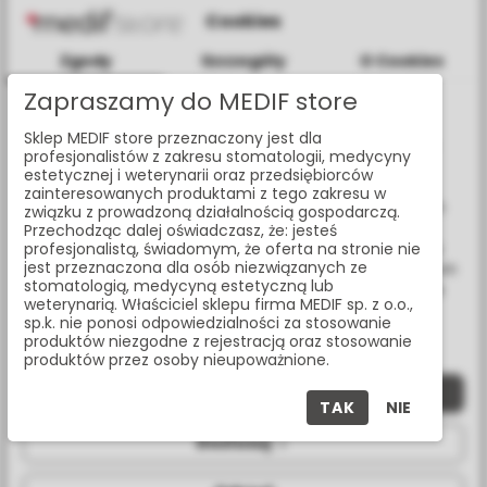
Cookies
Zgody
Szczegóły
O Cookies
Zapraszamy do MEDIF store
Informacje dotyczące plików cookies
MulTipeg Osseo 58
Sklep MEDIF store przeznaczony jest dla
W celu świadczenia usług na najwyższym poziomie strona
profesjonalistów z zakresu stomatologii, medycyny
www.medif.store korzysta z plików cookie (ciasteczek).
55066
estetycznej i weterynarii oraz przedsiębiorców
Wykorzystujemy również pliki cookie stron trzecich w celu
zainteresowanych produktami z tego zakresu w
ulepszenia naszych usług, analizy oraz wyświetlania reklam
związku z prowadzoną działalnością gospodarczą.
związanych z Twoimi preferencjami na podstawie analizy
Przechodząc dalej oświadczasz, że: jesteś
Twoich zachowań podczas nawigacji. Korzystając z witryny
profesjonalistą, świadomym, że oferta na stronie nie
jest przeznaczona dla osób niezwiązanych ze
bez zmiany ustawień w przeglądarce, wyrażasz zgodę na ich
stomatologią, medycyną estetyczną lub
wykorzystanie przez nas. Wszystkie pliki będą umieszczone
weterynarią. Właściciel sklepu firma MEDIF sp. z o.o.,
na Twoim urządzeniu końcowym. W każdym momencie
sp.k. nie ponosi odpowiedzialności za stosowanie
możesz zmienić lub wycofać zgodę.
produktów niezgodne z rejestracją oraz stosowanie
produktów przez osoby nieupoważnione.
Zaakceptuj wszystkie
TAK
NIE
Dostosuj