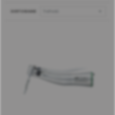

SORTOWANIE
Trafność