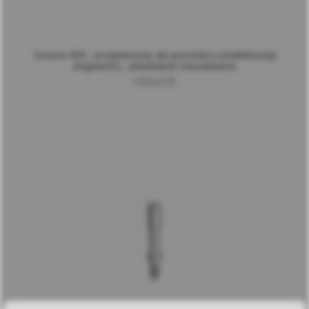
Osseo 100 , urządzenie do pomiaru stabilizacji
implantu , działanie niezależne
Y1004175