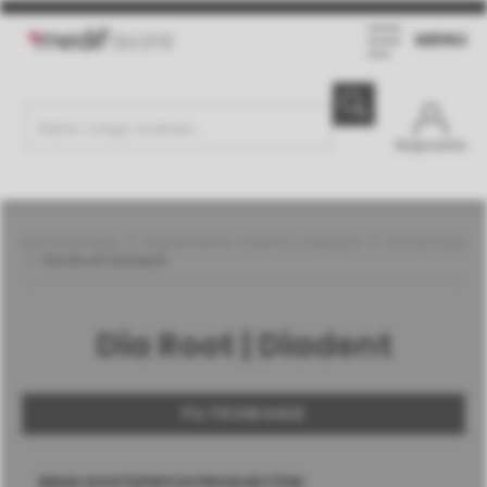
MENU
Moje konto
Stomatologia
Wypełnienia i systemy wiążące
Kompozyty
Dia Root | Diadent
Dia Root | Diadent
FILTROWANIE
BRAK DOSTĘPNYCH PRODUKTÓW.