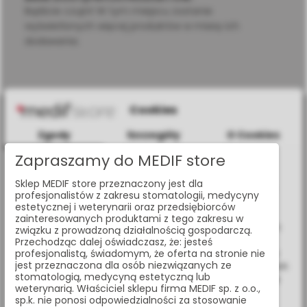
Bądźcie czujni! W tym miejscu zostanie
wyświetlonych więcej produktów w miarę ich
dodawania.
Cookies
Zgody
Szczegóły
O Cookies
Zapraszamy do MEDIF store
Informacje dotyczące plików cookies
al. Jana Pawła II 25, 00-854 Warszawa
Sklep MEDIF store przeznaczony jest dla
W celu świadczenia usług na najwyższym poziomie strona
profesjonalistów z zakresu stomatologii, medycyny
www.medif.store korzysta z plików cookie (ciasteczek).
estetycznej i weterynarii oraz przedsiębiorców
+48 (22) 338 70 50
Wykorzystujemy również pliki cookie stron trzecich w celu
zainteresowanych produktami z tego zakresu w
ulepszenia naszych usług, analizy oraz wyświetlania reklam
związku z prowadzoną działalnością gospodarczą.
store@medif.com
związanych z Twoimi preferencjami na podstawie analizy
Przechodząc dalej oświadczasz, że: jesteś
Twoich zachowań podczas nawigacji. Korzystając z witryny
profesjonalistą, świadomym, że oferta na stronie nie
jest przeznaczona dla osób niezwiązanych ze
bez zmiany ustawień w przeglądarce, wyrażasz zgodę na ich
stomatologią, medycyną estetyczną lub
wykorzystanie przez nas. Wszystkie pliki będą umieszczone
O SKLEPIE
weterynarią. Właściciel sklepu firma MEDIF sp. z o.o.,
na Twoim urządzeniu końcowym. W każdym momencie
sp.k. nie ponosi odpowiedzialności za stosowanie
możesz zmienić lub wycofać zgodę.