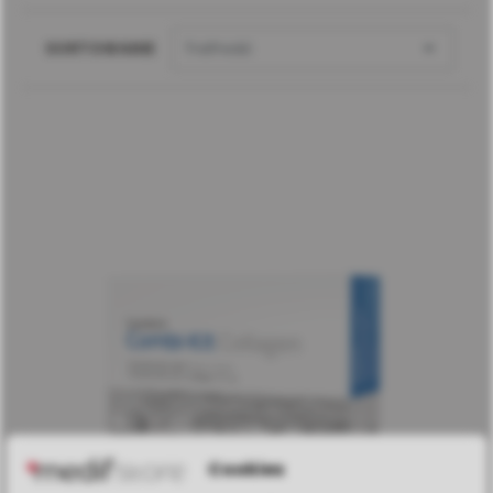

SORTOWANIE
Trafność
Cookies