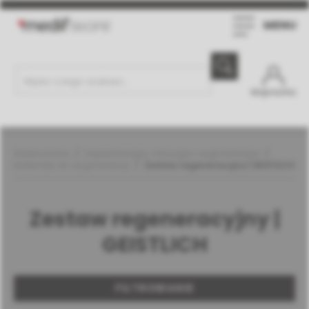
MENU
Moje konto
Weterynaria
Implantologia, chirurgia i augmentacja
Materiały do augmentacji
Zestaw regeneracyjny | GEISTLICH
Zestaw regeneracyjny |
GEISTLICH
FILTROWANIE