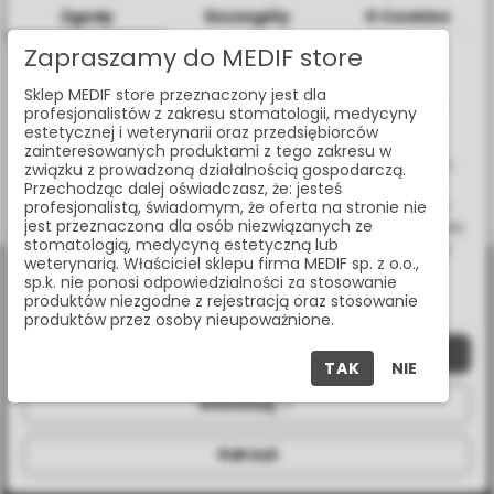
Zgody
Szczegóły
O Cookies
Zapraszamy do MEDIF store
Informacje dotyczące plików cookies
GEISTLICH COMBI-KIT COLLAGEN - ZESTAW BIO-OSS®
Sklep MEDIF store przeznaczony jest dla
W celu świadczenia usług na najwyższym poziomie strona
COLLAGEN 100 MG + BIO-GIDE® 16 X 22 MM
profesjonalistów z zakresu stomatologii, medycyny
www.medif.store korzysta z plików cookie (ciasteczek).
500624
estetycznej i weterynarii oraz przedsiębiorców
Wykorzystujemy również pliki cookie stron trzecich w celu
zainteresowanych produktami z tego zakresu w
ulepszenia naszych usług, analizy oraz wyświetlania reklam
związku z prowadzoną działalnością gospodarczą.
związanych z Twoimi preferencjami na podstawie analizy
Przechodząc dalej oświadczasz, że: jesteś
Twoich zachowań podczas nawigacji. Korzystając z witryny
profesjonalistą, świadomym, że oferta na stronie nie
Pokazano:
1-1 z 1 pozycji
jest przeznaczona dla osób niezwiązanych ze
bez zmiany ustawień w przeglądarce, wyrażasz zgodę na ich
stomatologią, medycyną estetyczną lub
wykorzystanie przez nas. Wszystkie pliki będą umieszczone
weterynarią. Właściciel sklepu firma MEDIF sp. z o.o.,
na Twoim urządzeniu końcowym. W każdym momencie
sp.k. nie ponosi odpowiedzialności za stosowanie
możesz zmienić lub wycofać zgodę.
produktów niezgodne z rejestracją oraz stosowanie
produktów przez osoby nieupoważnione.
Zaakceptuj wszystkie
TAK
NIE
al. Jana Pawła II 25, 00-854 Warszawa
Dostosuj
+48 (22) 338 70 50
Odrzuć
store@medif.com