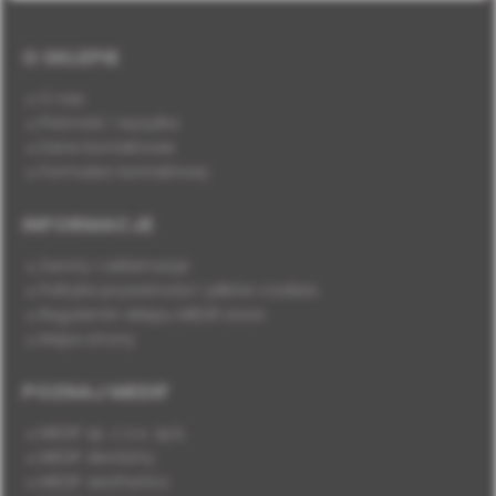
O SKLEPIE
O nas
Płatność i wysyłka
Dane kontaktowe
Formularz kontaktowy
INFORMACJE
Zwroty i reklamacje
Polityka prywatności i plików cookies
Regulamin sklepu MEDIF.store
Mapa strony
POZNAJ MEDIF
MEDIF sp. z o.o. sp.k.
MEDIF dentistry
MEDIF aesthetics