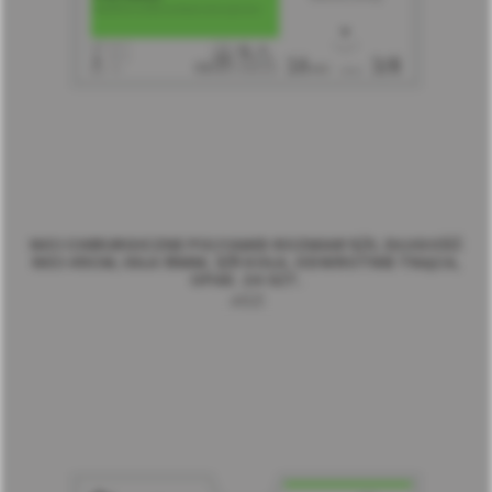
NICI CHIRURGICZNE POLYAMID ROZMIAR 5/0, DŁUGOŚĆ
NICI 45CM, IGŁA 16MM, 3/8 KOŁA, ODWROTNIE TNĄCA,
OPAK. 24 SZT.
4621