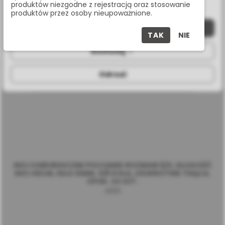
produktów niezgodne z rejestracją oraz stosowanie
produktów przez osoby nieupoważnione.
Zaakceptuj wszystkie
TAK
NIE
Dostosuj
Odrzuć
NICI CHIRURGICZNE POLYAMID ROZMIAR 6/0, DŁUGOŚĆ
NICI 45CM, IGŁA 12MM, 3/8 KOŁA, ODWROTNIE TNĄCA,
OPAK. 24 SZT.
4610