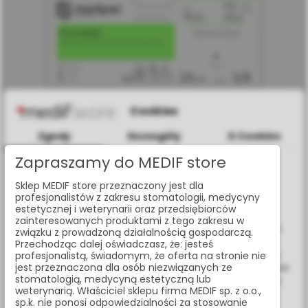
Cookies
Zgody
Szczegóły
O Cookies
Zapraszamy do MEDIF store
Informacje dotyczące plików cookies
Sklep MEDIF store przeznaczony jest dla
W celu świadczenia usług na najwyższym poziomie strona
NICI CHIRURGICZNE POLYAMID ROZMIAR 4/0, DŁUGOŚĆ
profesjonalistów z zakresu stomatologii, medycyny
NICI 45CM, IGŁA 16MM, 3/8 KOŁA, ODWROTNIE TNĄCA,
www.medif.store korzysta z plików cookie (ciasteczek).
estetycznej i weterynarii oraz przedsiębiorców
OPAK. 24 SZT.
Wykorzystujemy również pliki cookie stron trzecich w celu
zainteresowanych produktami z tego zakresu w
4622
ulepszenia naszych usług, analizy oraz wyświetlania reklam
związku z prowadzoną działalnością gospodarczą.
związanych z Twoimi preferencjami na podstawie analizy
Przechodząc dalej oświadczasz, że: jesteś
Twoich zachowań podczas nawigacji. Korzystając z witryny
profesjonalistą, świadomym, że oferta na stronie nie
jest przeznaczona dla osób niezwiązanych ze
bez zmiany ustawień w przeglądarce, wyrażasz zgodę na ich
stomatologią, medycyną estetyczną lub
wykorzystanie przez nas. Wszystkie pliki będą umieszczone
weterynarią. Właściciel sklepu firma MEDIF sp. z o.o.,
na Twoim urządzeniu końcowym. W każdym momencie
sp.k. nie ponosi odpowiedzialności za stosowanie
możesz zmienić lub wycofać zgodę.