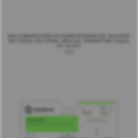
NICI CHIRURGICZNE POLYAMID ROZMIAR 4/0, DŁUGOŚĆ
NICI 45CM, IGŁA 19 MM, 3/8 KOŁA, ODWROTNIE TNĄCA,
OP. 24 SZT.
4632