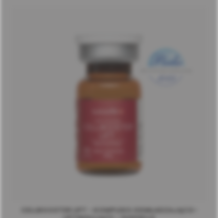
CELLBOOSTER LIFT - KOMPLEKS ODMŁADZAJĄCO-