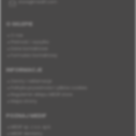
store@medif.com
O SKLEPIE
O nas
Płatność i wysyłka
Dane kontaktowe
Formularz kontaktowy
INFORMACJE
Zwroty i reklamacje
Polityka prywatności i plików cookies
Regulamin sklepu MEDIF.store
Mapa strony
POZNAJ MEDIF
MEDIF sp. z o.o. sp.k.
MEDIF dentistry