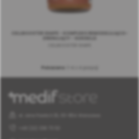
CELLBOOSTER SHAPE - KOMPLEKS REMODELUJĄCO-
DRENUJĄCY - SUISSELLE
CELLBOOSTER SHAPE
Pokazano:
1-4 z 4 pozycji
al. Jana Pawła II 25, 00-854 Warszawa
+48 (22) 338 70 50