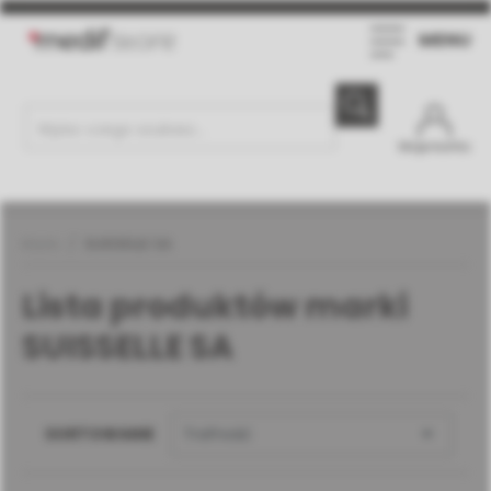
MENU
Moje konto
Marki
SUISSELLE SA
Lista produktów marki
SUISSELLE SA

SORTOWANIE
Trafność