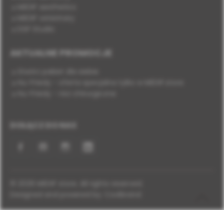
MEDIF aesthetics
MEDIF veterinary
DSP Studio
AKTUALNE PROMOCJE
Stwórz pakiet dla siebie
Hu-Friedy - oferta specjalna tylko w MEDIF.store
Hu-Friedy - nici chirurgiczne
DOŁĄCZ DO NAS
Facebook
YouTube
Instagram
LinkedIn
© 2026 MEDIF store. All rights reserved.
Designed and powered by:
Coolbrand