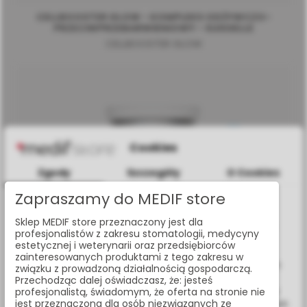
CELLBOOSTER GLOW - KOMPLEKS ODŻYWCZO-
PRZECIWPRZEBARWIENIOWY - SUISSELLE
CELLBOOSTER GLOW
Cookies
Zgody
Szczegóły
O Cookies
Zapraszamy do MEDIF store
Informacje dotyczące plików cookies
Sklep MEDIF store przeznaczony jest dla
W celu świadczenia usług na najwyższym poziomie strona
profesjonalistów z zakresu stomatologii, medycyny
www.medif.store korzysta z plików cookie (ciasteczek).
estetycznej i weterynarii oraz przedsiębiorców
Wykorzystujemy również pliki cookie stron trzecich w celu
zainteresowanych produktami z tego zakresu w
ulepszenia naszych usług, analizy oraz wyświetlania reklam
związku z prowadzoną działalnością gospodarczą.
związanych z Twoimi preferencjami na podstawie analizy
Przechodząc dalej oświadczasz, że: jesteś
Twoich zachowań podczas nawigacji. Korzystając z witryny
profesjonalistą, świadomym, że oferta na stronie nie
jest przeznaczona dla osób niezwiązanych ze
bez zmiany ustawień w przeglądarce, wyrażasz zgodę na ich