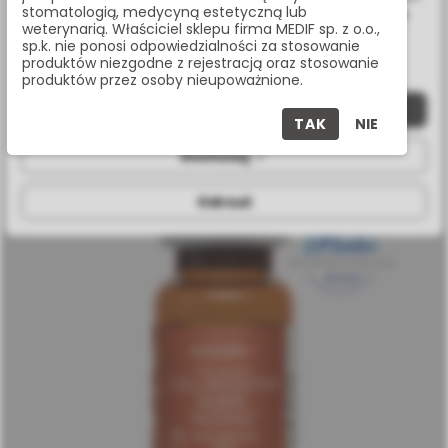
stomatologią, medycyną estetyczną lub
wykorzystanie przez nas. Wszystkie pliki będą umieszczone
weterynarią. Właściciel sklepu firma MEDIF sp. z o.o.,
na Twoim urządzeniu końcowym. W każdym momencie
sp.k. nie ponosi odpowiedzialności za stosowanie
możesz zmienić lub wycofać zgodę.
produktów niezgodne z rejestracją oraz stosowanie
CELLBOOSTER HAIR - KOMPLEKS WZMACNIAJĄCO-
produktów przez osoby nieupoważnione.
ODBUDOWUJĄCY WŁOSY - SUISSELLE
CELLBOOSTER HAIR
Zaakceptuj wszystkie
TAK
NIE
Dostosuj
Odrzuć