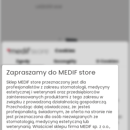
LA12D001.4LM
Cookies
Zgody
Szczegóły
O Cookies
Zapraszamy do MEDIF store
Informacje dotyczące plików cookies
Sklep MEDIF store przeznaczony jest dla
W celu świadczenia usług na najwyższym poziomie strona
profesjonalistów z zakresu stomatologii, medycyny
www.medif.store korzysta z plików cookie (ciasteczek).
estetycznej i weterynarii oraz przedsiębiorców
Wykorzystujemy również pliki cookie stron trzecich w celu
zainteresowanych produktami z tego zakresu w
ulepszenia naszych usług, analizy oraz wyświetlania reklam
związku z prowadzoną działalnością gospodarczą.
związanych z Twoimi preferencjami na podstawie analizy
Przechodząc dalej oświadczasz, że: jesteś
Twoich zachowań podczas nawigacji. Korzystając z witryny
profesjonalistą, świadomym, że oferta na stronie nie
jest przeznaczona dla osób niezwiązanych ze
bez zmiany ustawień w przeglądarce, wyrażasz zgodę na ich
stomatologią, medycyną estetyczną lub
wykorzystanie przez nas. Wszystkie pliki będą umieszczone
weterynarią. Właściciel sklepu firma MEDIF sp. z o.o.,
na Twoim urządzeniu końcowym. W każdym momencie