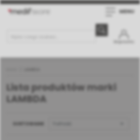
MENU
Moje konto
Marki
LAMBDA
Lista produktów marki
LAMBDA

SORTOWANIE
Trafność