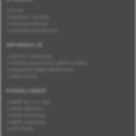
O nas
Płatność i wysyłka
Dane kontaktowe
Formularz kontaktowy
INFORMACJE
Zwroty i reklamacje
Polityka prywatności i plików cookies
Regulamin sklepu MEDIF.store
Mapa strony
POZNAJ MEDIF
MEDIF sp. z o.o. sp.k.
MEDIF dentistry
MEDIF aesthetics
MEDIF veterinary
DSP Studio