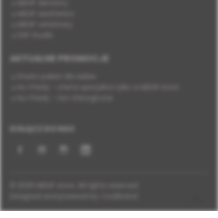
MEDIF dentistry
MEDIF aesthetics
MEDIF veterinary
DSP Studio
AKTUALNE PROMOCJE
Stwórz pakiet dla siebie
Hu-Friedy - oferta specjalna tylko w MEDIF.store
Hu-Friedy - nici chirurgiczne
DOŁĄCZ DO NAS
Facebook
YouTube
Instagram
LinkedIn
© 2026 MEDIF store. All rights reserved.
Designed and powered by:
Coolbrand