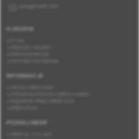
store@medif.com
O SKLEPIE
O nas
Płatność i wysyłka
Dane kontaktowe
Formularz kontaktowy
INFORMACJE
Zwroty i reklamacje
Polityka prywatności i plików cookies
Regulamin sklepu MEDIF.store
Mapa strony
POZNAJ MEDIF
MEDIF sp. z o.o. sp.k.