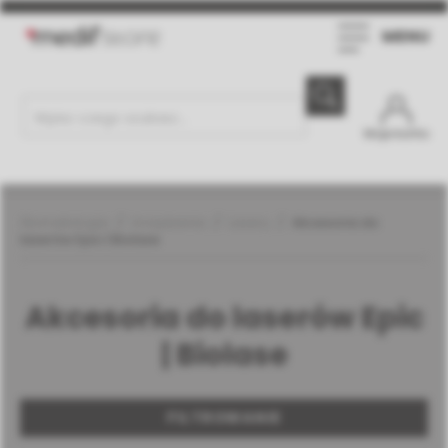
MENU
Moje konto
Stomatologia
Urządzenia
Lasery
Akcesoria do
laserów Epic | Biolase
Akcesoria do laserów Epic
| Biolase
FILTROWANIE