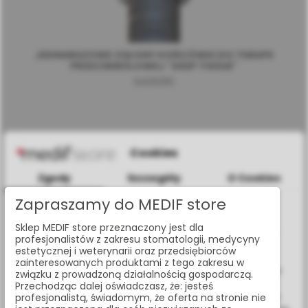
JEDNARAZOWE OSŁONY KOŃCÓWKI DO TERAPII
PRZECIWBÓLOWEJ "DEEP TISSUE"
6400310
Cookies
Zgody
Szczegóły
O Cookies
Zapraszamy do MEDIF store
Informacje dotyczące plików cookies
Sklep MEDIF store przeznaczony jest dla
W celu świadczenia usług na najwyższym poziomie strona
profesjonalistów z zakresu stomatologii, medycyny
www.medif.store korzysta z plików cookie (ciasteczek).
estetycznej i weterynarii oraz przedsiębiorców
Wykorzystujemy również pliki cookie stron trzecich w celu
zainteresowanych produktami z tego zakresu w
ulepszenia naszych usług, analizy oraz wyświetlania reklam
związku z prowadzoną działalnością gospodarczą.
związanych z Twoimi preferencjami na podstawie analizy
Przechodząc dalej oświadczasz, że: jesteś
Twoich zachowań podczas nawigacji. Korzystając z witryny
profesjonalistą, świadomym, że oferta na stronie nie