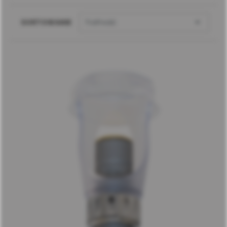

SORTOWANIE
Trafność