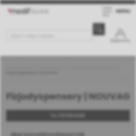
MENU
Moje konto
Stomatologia
Urządzenia
Urządzenia do chirurgii
Fizjodyspensery | NOUVAG
Fizjodyspensery | NOUVAG
FILTROWANIE
BRAK DOSTĘPNYCH PRODUKTÓW.