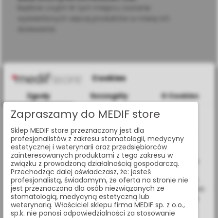
Bądźcie czujni! W tym miejscu zostanie
wyświetlonych więcej produktów w miarę ich
dodawania.
Cookies
Zgody
Szczegóły
O Cookies
Zapraszamy do MEDIF store
Informacje dotyczące plików cookies
al. Jana Pawła II 25, 00-854 Warszawa
Sklep MEDIF store przeznaczony jest dla
W celu świadczenia usług na najwyższym poziomie strona
profesjonalistów z zakresu stomatologii, medycyny
www.medif.store korzysta z plików cookie (ciasteczek).
estetycznej i weterynarii oraz przedsiębiorców
+48 (22) 338 70 50
Wykorzystujemy również pliki cookie stron trzecich w celu
zainteresowanych produktami z tego zakresu w
ulepszenia naszych usług, analizy oraz wyświetlania reklam
związku z prowadzoną działalnością gospodarczą.
store@medif.com
związanych z Twoimi preferencjami na podstawie analizy
Przechodząc dalej oświadczasz, że: jesteś
Twoich zachowań podczas nawigacji. Korzystając z witryny
profesjonalistą, świadomym, że oferta na stronie nie
jest przeznaczona dla osób niezwiązanych ze
bez zmiany ustawień w przeglądarce, wyrażasz zgodę na ich
stomatologią, medycyną estetyczną lub
wykorzystanie przez nas. Wszystkie pliki będą umieszczone
O SKLEPIE
weterynarią. Właściciel sklepu firma MEDIF sp. z o.o.,
na Twoim urządzeniu końcowym. W każdym momencie
sp.k. nie ponosi odpowiedzialności za stosowanie
możesz zmienić lub wycofać zgodę.