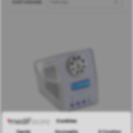

SORTOWANIE
Trafność
Cookies
Zgody
Szczegóły
O Cookies