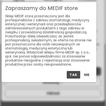
Zapraszamy do MEDIF store
SILFRADENT - APAG - URZĄDZENIE DO DENATURACJI
Informacje dotyczące plików cookies
ALBUMINY I AKTYWACJI KOLAGENU
Sklep MEDIF store przeznaczony jest dla
W celu świadczenia usług na najwyższym poziomie strona
APAG
profesjonalistów z zakresu stomatologii, medycyny
www.medif.store korzysta z plików cookie (ciasteczek).
estetycznej i weterynarii oraz przedsiębiorców
Wykorzystujemy również pliki cookie stron trzecich w celu
zainteresowanych produktami z tego zakresu w
ulepszenia naszych usług, analizy oraz wyświetlania reklam
związku z prowadzoną działalnością gospodarczą.
związanych z Twoimi preferencjami na podstawie analizy
Przechodząc dalej oświadczasz, że: jesteś
Pokazano:
1-1 z 1 pozycji
Twoich zachowań podczas nawigacji. Korzystając z witryny
profesjonalistą, świadomym, że oferta na stronie nie
jest przeznaczona dla osób niezwiązanych ze
bez zmiany ustawień w przeglądarce, wyrażasz zgodę na ich
stomatologią, medycyną estetyczną lub
wykorzystanie przez nas. Wszystkie pliki będą umieszczone
weterynarią. Właściciel sklepu firma MEDIF sp. z o.o.,
na Twoim urządzeniu końcowym. W każdym momencie
sp.k. nie ponosi odpowiedzialności za stosowanie
możesz zmienić lub wycofać zgodę.
produktów niezgodne z rejestracją oraz stosowanie
produktów przez osoby nieupoważnione.
Zaakceptuj wszystkie
al. Jana Pawła II 25, 00-854 Warszawa
TAK
NIE
Dostosuj
+48 (22) 338 70 50
store@medif.com
Odrzuć