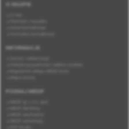
O SKLEPIE
O nas
Płatność i wysyłka
Dane kontaktowe
Formularz kontaktowy
INFORMACJE
Zwroty i reklamacje
Polityka prywatności i plików cookies
Regulamin sklepu MEDIF.store
Mapa strony
POZNAJ MEDIF
MEDIF sp. z o.o. sp.k.
MEDIF dentistry
MEDIF aesthetics
MEDIF veterinary
DSP Studio