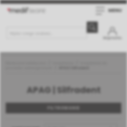
MENU
Moje konto
Medycyna estetyczna
Urządzenia
Urządzenia do
procedur autologicznych
APAG | Silfradent
APAG | Silfradent
FILTROWANIE