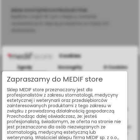
BRAK DOSTĘPNYCH PRODUKTÓW.
Bądźcie czujni! W tym miejscu zostanie
wyświetlonych więcej produktów w miarę ich
dodawania.
Cookies
Zgody
Szczegóły
O Cookies
Zapraszamy do MEDIF store
Informacje dotyczące plików cookies
Sklep MEDIF store przeznaczony jest dla
W celu świadczenia usług na najwyższym poziomie strona
al. Jana Pawła II 25, 00-854 Warszawa
profesjonalistów z zakresu stomatologii, medycyny
www.medif.store korzysta z plików cookie (ciasteczek).
estetycznej i weterynarii oraz przedsiębiorców
Wykorzystujemy również pliki cookie stron trzecich w celu
zainteresowanych produktami z tego zakresu w
+48 (22) 338 70 50
ulepszenia naszych usług, analizy oraz wyświetlania reklam
związku z prowadzoną działalnością gospodarczą.
związanych z Twoimi preferencjami na podstawie analizy
Przechodząc dalej oświadczasz, że: jesteś
store@medif.com
Twoich zachowań podczas nawigacji. Korzystając z witryny
profesjonalistą, świadomym, że oferta na stronie nie
jest przeznaczona dla osób niezwiązanych ze
bez zmiany ustawień w przeglądarce, wyrażasz zgodę na ich
stomatologią, medycyną estetyczną lub
wykorzystanie przez nas. Wszystkie pliki będą umieszczone
weterynarią. Właściciel sklepu firma MEDIF sp. z o.o.,
na Twoim urządzeniu końcowym. W każdym momencie