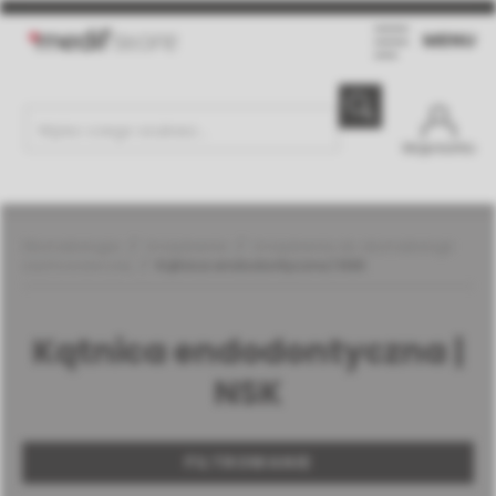
MENU
Moje konto
Stomatologia
Urządzenia
Urządzenia do stomatologii
zachowawczej
Kątnica endodontyczna | NSK
Kątnica endodontyczna |
NSK
FILTROWANIE