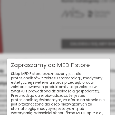
Numer katalogowy:
CW-CP
ZALOGUJ SIĘ ABY D
Udostępnij:
Cookies
Zapraszamy do MEDIF store
dy
Szczegóły
O C
Sklep MEDIF store przeznaczony jest dla
profesjonalistów z zakresu stomatologii, medycyny
Masz pytan
estetycznej i weterynarii oraz przedsiębiorców
otyczące plików cookies
zainteresowanych produktami z tego zakresu w
nia usług na najwyższym poziomie strona www.medif.store korzysta z
związku z prowadzoną działalnością gospodarczą.
Przechodząc dalej oświadczasz, że: jesteś
korzystujemy również pliki cookie stron trzecich w celu ulepszenia na
profesjonalistą, świadomym, że oferta na stronie nie
wietlania reklam związanych z Twoimi preferencjami na podstawie a
jest przeznaczona dla osób niezwiązanych ze
s nawigacji. Korzystając z witryny bez zmiany ustawień w przegląd
stomatologią, medycyną estetyczną lub
orzystanie przez nas. Wszystkie pliki będą umieszczone na Twoim u
weterynarią. Właściciel sklepu firma MEDIF sp. z o.o.,