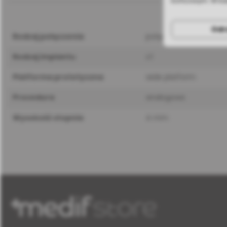
końcowym. W ka
Odr
rodzaj połączenia
połączenie stożkowe
rodzaj implantu
c1
platforma protetyczna
wide platform
procedura
analogowa
wysokość stopnia
4 mm