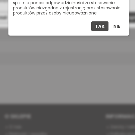
żdym momencie możesz zmienić lub wycofać zgodę.
sp.k. nie ponosi odpowiedzialności za stosowanie
produktów niezgodne z rejestracją oraz stosowanie
produktów przez osoby nieupoważnione.
zuć
Dostosuj
Zaakcept
TAK
NIE
O SKLEPIE
INFORMAC
O nas
Zwroty i re
Płatność i wysyłka
Polityka pry