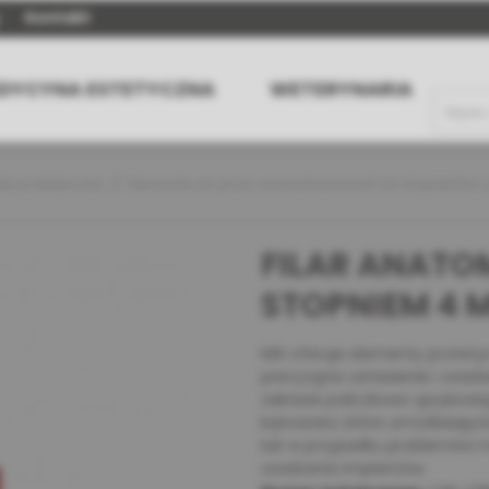
Kontakt
DYCYNA ESTETYCZNA
WETERYNARIA
ty protetyczne
Elementy do prac cementowanych do implantów z
FILAR ANATO
STOPNIEM 4 
MIS oferuje elementy protetyc
precyzyjne ustawienie i osad
zakresie policzkowo-językowe
kątowości, które umożliwiaj
lub w przypadku problemów 
osadzania implantów.