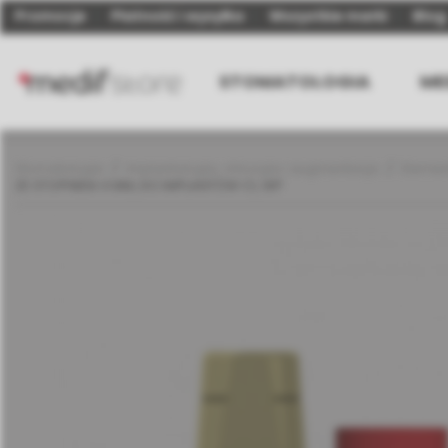
Promocje
Płatność i wysyłka
Wszystkie marki
Blog
STOMATOLOGIA
ME
Stomatologia
Implantologia, chirurgia i augmentacja
Elemen
ZE STOPNIEM 4 MM, DO IMPLANTÓW C1, WP