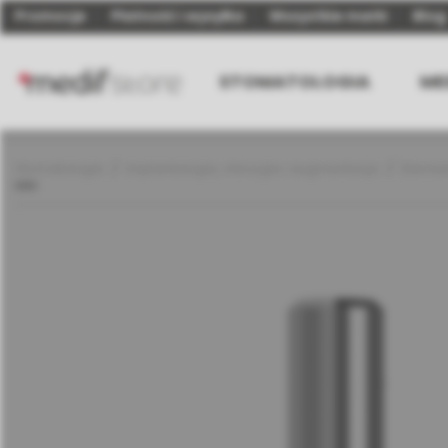
Promocje
Płatność i wysyłka
Wszystkie marki
Blog
STOMATOLOGIA
ME
Stomatologia
Implantologia, chirurgia i augmentacja
Elemen
MM