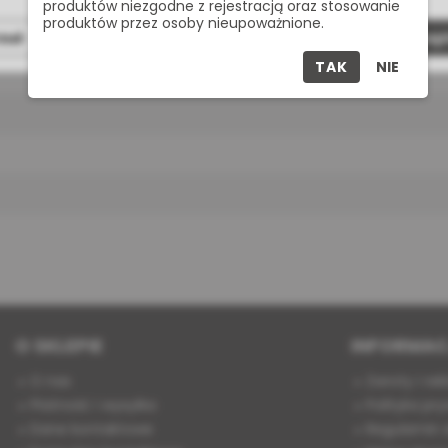
produktów niezgodne z rejestracją oraz stosowanie
produktów przez osoby nieupoważnione.
zuć
Dostosuj
Zaakcept
TAK
NIE
O SKLEPIE
INFORMAC
O nas
Zwroty i re
Płatność i wysyłka
Polityka pry
Dane kontaktowe
Regulamin s