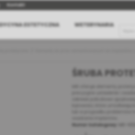
Kontakt
DYCYNA ESTETYCZNA
WETERYNARIA
ty protetyczne
Elementy do prac cementowanych do implantów z
ŚRUBA PROTET
MIS oferuje elementy protetyc
precyzyjne ustawienie i osad
zakresie policzkowo-językowe
kątowości, które umożliwiaj
lub w przypadku problemów 
osadzania implantów.
Numer katalogowy:
MD-S02