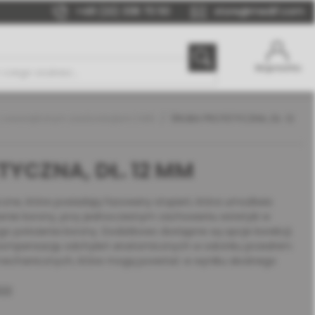
+48 (22) 338 70 50
store@medif.com
Moje konto
 wewnętrznym sześciokątem | MIS
ŚRUBA PROTETYCZNA, DŁ. 12
YCZNA, DŁ. 12 MM
zne, które posiadają fazowany stopień, która umożliwia
zenie korony, przy jednoczesnym zachowaniu estetyki w
go położenia korony. Dodatkowo dostępne są opcje korekcji
ą kompensację odchyleń anatomicznych w odcinku przednim
mechanicznych, które mogą powstać w wyniku skośnego
22