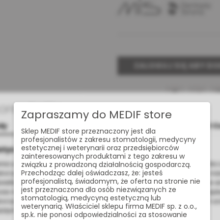
ZALOGUJ SIĘ ABY D
Udostępnij:
Cookies
Zapraszamy do MEDIF store
dy
Szczegóły
O C
Sklep MEDIF store przeznaczony jest dla
Masz pytan
profesjonalistów z zakresu stomatologii, medycyny
estetycznej i weterynarii oraz przedsiębiorców
otyczące plików cookies
zainteresowanych produktami z tego zakresu w
nia usług na najwyższym poziomie strona www.medif.store korzysta z
związku z prowadzoną działalnością gospodarczą.
Przechodząc dalej oświadczasz, że: jesteś
korzystujemy również pliki cookie stron trzecich w celu ulepszenia na
profesjonalistą, świadomym, że oferta na stronie nie
wietlania reklam związanych z Twoimi preferencjami na podstawie a
jest przeznaczona dla osób niezwiązanych ze
s nawigacji. Korzystając z witryny bez zmiany ustawień w przegląd
stomatologią, medycyną estetyczną lub
orzystanie przez nas. Wszystkie pliki będą umieszczone na Twoim u
weterynarią. Właściciel sklepu firma MEDIF sp. z o.o.,
żdym momencie możesz zmienić lub wycofać zgodę.
sp.k. nie ponosi odpowiedzialności za stosowanie