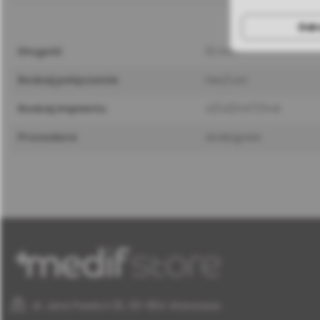
Odr
długość
12 mm
rodzaj połączenia
hex/con
rodzaj implantu
c1/v3/mf7/m4
procedura
analogowa
al. Jana Pawła II 25, 00-854 Warszawa