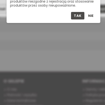
produktów niezgodne z rejestracją oraz stosowanie
produktów przez osoby nieupoważnione.
zuć
Dostosuj
Zaakcept
TAK
NIE
t
O SKLEPIE
INFORMAC
O nas
Zwroty i re
Płatność i wysyłka
Polityka pry
Dane kontaktowe
Regulamin s