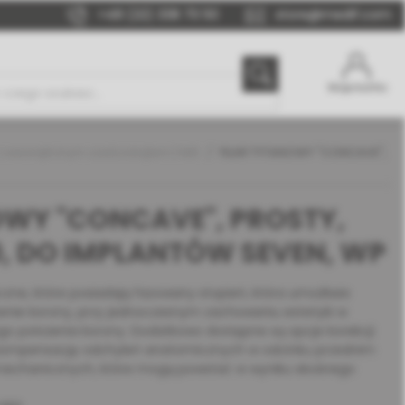
+48 (22) 338 70 50
store@medif.com
Moje konto
 wewnętrznym sześciokątem | MIS
FILAR TYTANOWY "CONCAVE",
OWY "CONCAVE", PROSTY,
0, DO IMPLANTÓW SEVEN, WP
zne, które posiadają fazowany stopień, która umożliwia
zenie korony, przy jednoczesnym zachowaniu estetyki w
go położenia korony. Dodatkowo dostępne są opcje korekcji
ą kompensację odchyleń anatomicznych w odcinku przednim
mechanicznych, które mogą powstać w wyniku skośnego