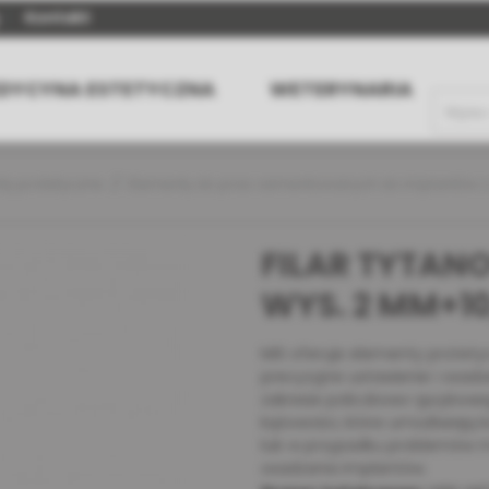
Kontakt
DYCYNA ESTETYCZNA
WETERYNARIA
ty protetyczne
Elementy do prac cementowanych do implantów z
FILAR TYTAN
WYS. 2 MM+1
MIS oferuje elementy protetyc
precyzyjne ustawienie i osad
zakresie policzkowo-językowe
kątowości, które umożliwiaj
lub w przypadku problemów 
osadzania implantów.