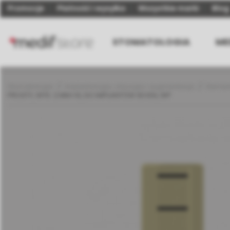
Promocje
Płatność i wysyłka
Wszystkie marki
Blog
STOMATOLOGIA
ME
Stomatologia
Implantologia, chirurgia i augmentacja
Elemen
PROSTY, WYS. 2 MM+10, DO IMPLANTÓW SEVEN, WP