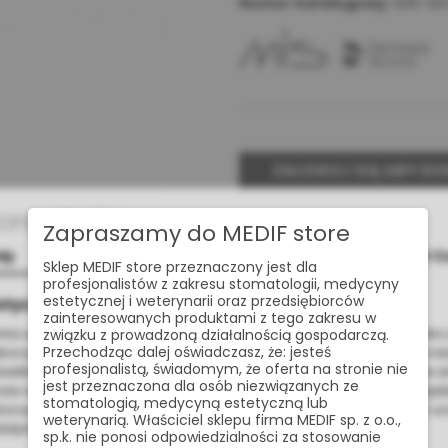
Numer katalogowy:
MW-MC
ZALOGUJ SIĘ ABY D
Cookies
Zapraszamy do MEDIF store
Udostępnij:
dy
Szczegóły
O C
Sklep MEDIF store przeznaczony jest dla
profesjonalistów z zakresu stomatologii, medycyny
estetycznej i weterynarii oraz przedsiębiorców
otyczące plików cookies
Masz pytan
zainteresowanych produktami z tego zakresu w
nia usług na najwyższym poziomie strona www.medif.store korzysta z
związku z prowadzoną działalnością gospodarczą.
Przechodząc dalej oświadczasz, że: jesteś
korzystujemy również pliki cookie stron trzecich w celu ulepszenia na
profesjonalistą, świadomym, że oferta na stronie nie
wietlania reklam związanych z Twoimi preferencjami na podstawie a
jest przeznaczona dla osób niezwiązanych ze
s nawigacji. Korzystając z witryny bez zmiany ustawień w przegląd
stomatologią, medycyną estetyczną lub
orzystanie przez nas. Wszystkie pliki będą umieszczone na Twoim u
weterynarią. Właściciel sklepu firma MEDIF sp. z o.o.,
żdym momencie możesz zmienić lub wycofać zgodę.
sp.k. nie ponosi odpowiedzialności za stosowanie