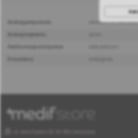
Odr
rodzaj połączenia
wewnętrzny sześcioką
rodzaj implantu
seven
platforma protetyczna
wide platform
procedura
analogowa
al. Jana Pawła II 25, 00-854 Warszawa