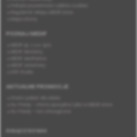
Polityka prywatności i plików cookies
Regulamin sklepu MEDIF.store
Mapa strony
POZNAJ MEDIF
MEDIF sp. z o.o. sp.k.
MEDIF dentistry
MEDIF aesthetics
MEDIF veterinary
DSP Studio
AKTUALNE PROMOCJE
Stwórz pakiet dla siebie
Hu-Friedy - oferta specjalna tylko w MEDIF.store
Hu-Friedy - nici chirurgiczne
DOŁĄCZ DO NAS