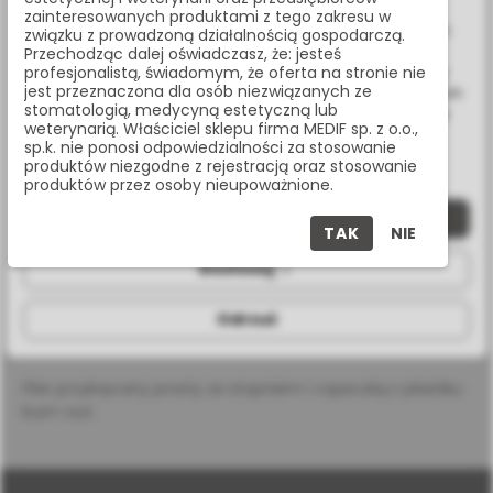
Wykorzystujemy również pliki cookie stron trzecich w celu
zainteresowanych produktami z tego zakresu w
ulepszenia naszych usług, analizy oraz wyświetlania reklam
związku z prowadzoną działalnością gospodarczą.
Udostępnij:
związanych z Twoimi preferencjami na podstawie analizy
Przechodząc dalej oświadczasz, że: jesteś
Twoich zachowań podczas nawigacji. Korzystając z witryny
profesjonalistą, świadomym, że oferta na stronie nie
jest przeznaczona dla osób niezwiązanych ze
bez zmiany ustawień w przeglądarce, wyrażasz zgodę na ich
stomatologią, medycyną estetyczną lub
Masz pytania? Zadzwoń:
wykorzystanie przez nas. Wszystkie pliki będą umieszczone
weterynarią. Właściciel sklepu firma MEDIF sp. z o.o.,
na Twoim urządzeniu końcowym. W każdym momencie
22 338 70 50
sp.k. nie ponosi odpowiedzialności za stosowanie
możesz zmienić lub wycofać zgodę.
produktów niezgodne z rejestracją oraz stosowanie
produktów przez osoby nieupoważnione.
Zaakceptuj wszystkie
OPIS PRODUKTU
TAK
NIE
Dostosuj
SPECYFIKACJA
Odrzuć
Filar przykręcany prosty ze stopniem i czpeczką z plastiku
burn-out.