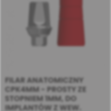
FILAR ANATOMICZNY
CPK4MM - PROSTY ZE
STOPNIEM 1MM, DO
IMPLANTÓW Z WEW.