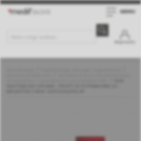
MENU
Moje konto
Stomatologia
Implantologia, chirurgia i augmentacja
Elementy protetyczne
Elementy do prac cementowanych
do implantów z wewnętrznym sześciokątem | MIS
FILAR
ANATOMICZNY CPK4MM - PROSTY ZE STOPNIEM 1MM, DO
IMPLANTÓW Z WEW. SZEŚCIOKĄTEM, NP