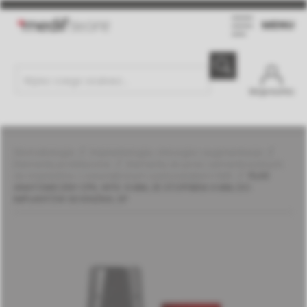
MENU
Moje konto
Stomatologia
Implantologia, chirurgia i augmentacja
Elementy protetyczne
Elementy do prac cementowanych
do implantów z wewnętrznym sześciokątem | MIS
FILAR
ANATOMICZNY CPK, WYS. 6 MM, ZE STOPNIEM 4 MM, DO
IMPLANTÓW SEVEN/M4, SP