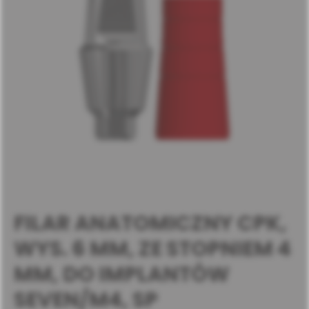
FILAR ANATOMICZNY CPK,
WYS. 6 MM, ZE STOPNIEM 4
MM, DO IMPLANTÓW
SEVEN/M4, SP