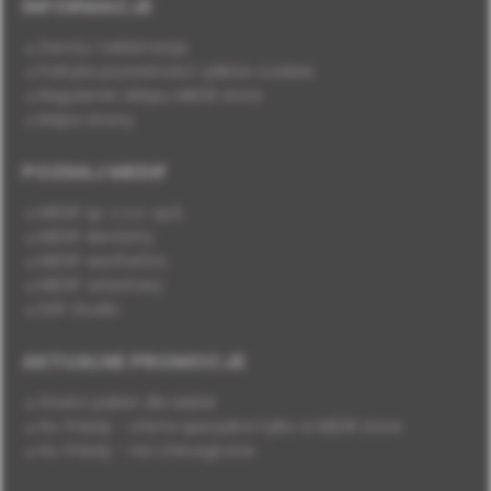
INFORMACJE
Zwroty i reklamacje
Polityka prywatności i plików cookies
Regulamin sklepu MEDIF.store
Mapa strony
POZNAJ MEDIF
MEDIF sp. z o.o. sp.k.
MEDIF dentistry
MEDIF aesthetics
MEDIF veterinary
DSP Studio
AKTUALNE PROMOCJE
Stwórz pakiet dla siebie
Hu-Friedy - oferta specjalna tylko w MEDIF.store
Hu-Friedy - nici chirurgiczne