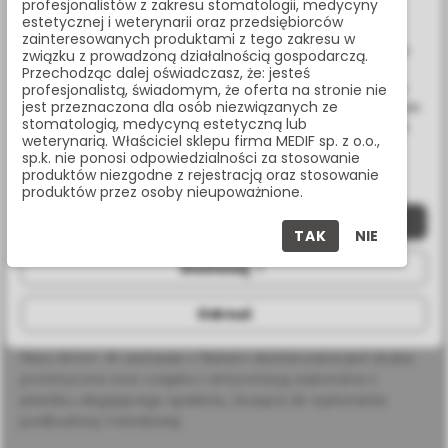
Udostępnij:
profesjonalistów z zakresu stomatologii, medycyny
www.medif.store korzysta z plików cookie (ciasteczek).
estetycznej i weterynarii oraz przedsiębiorców
Wykorzystujemy również pliki cookie stron trzecich w celu
zainteresowanych produktami z tego zakresu w
ulepszenia naszych usług, analizy oraz wyświetlania reklam
związku z prowadzoną działalnością gospodarczą.
Masz pytania? Zadzwoń:
związanych z Twoimi preferencjami na podstawie analizy
Przechodząc dalej oświadczasz, że: jesteś
Twoich zachowań podczas nawigacji. Korzystając z witryny
22 338 70 50
profesjonalistą, świadomym, że oferta na stronie nie
jest przeznaczona dla osób niezwiązanych ze
bez zmiany ustawień w przeglądarce, wyrażasz zgodę na ich
stomatologią, medycyną estetyczną lub
wykorzystanie przez nas. Wszystkie pliki będą umieszczone
weterynarią. Właściciel sklepu firma MEDIF sp. z o.o.,
na Twoim urządzeniu końcowym. W każdym momencie
sp.k. nie ponosi odpowiedzialności za stosowanie
możesz zmienić lub wycofać zgodę.
OPIS PRODUKTU
produktów niezgodne z rejestracją oraz stosowanie
produktów przez osoby nieupoważnione.
Zaakceptuj wszystkie
SPECYFIKACJA
TAK
NIE
Dostosuj
Odrzuć
Filar protetyczny prosty do systemu MIS o wysokości
stopnia 4mm oraz wysokości elementu retencyjnego
filaru 6mm. W zestawie z filarem dostarczana jest śruba
protetyczna oraz czapka z antyrotacją wykonana z
plastiku ulegającego spaleniu, służąca do wykonania
podbudowy metalowej.