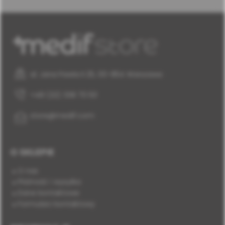
al. Jana Pawła II 25, 00-854 Warszawa
+48 (22) 338 70 50
store@medif.com
O SKLEPIE
O nas
Płatność i wysyłka
Dane kontaktowe
Formularz kontaktowy