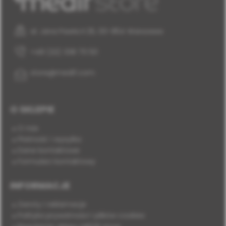
al. Jana Pawła II 25, 00-854 Warszawa
+48 (22) 338 70 50
store@medif.com
O SKLEPIE
O nas
Płatność i wysyłka
Dane kontaktowe
Formularz kontaktowy
INFORMACJE
Zwroty i reklamacje
Polityka prywatności i plików cookies