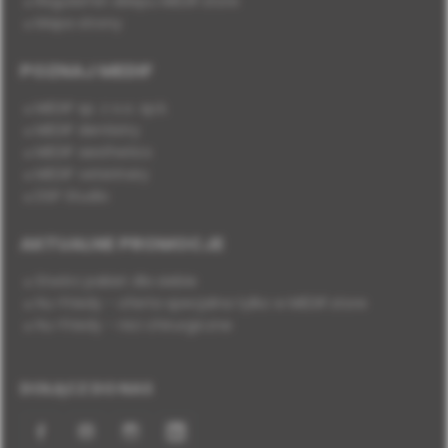
Regulamin sklepu MEDIF.store
Mapa strony
POZNAJ MEDIF
MEDIF sp. z o.o. sp.k.
MEDIF dentistry
MEDIF aesthetics
MEDIF veterinary
DSP Studio
AKTUALNE PROMOCJE
Stwórz pakiet dla siebie
Hu-Friedy - oferta specjalna tylko w MEDIF.store
Hu-Friedy - nici chirurgiczne
DOŁĄCZ DO NAS
Facebook
YouTube
Instagram
LinkedIn