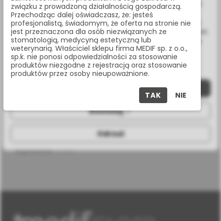
ulepszenia naszych usług, analizy oraz wyświetlania reklam
związku z prowadzoną działalnością gospodarczą.
związanych z Twoimi preferencjami na podstawie analizy
Przechodząc dalej oświadczasz, że: jesteś
Twoich zachowań podczas nawigacji. Korzystając z witryny
profesjonalistą, świadomym, że oferta na stronie nie
jest przeznaczona dla osób niezwiązanych ze
bez zmiany ustawień w przeglądarce, wyrażasz zgodę na ich
stomatologią, medycyną estetyczną lub
wykorzystanie przez nas. Wszystkie pliki będą umieszczone
weterynarią. Właściciel sklepu firma MEDIF sp. z o.o.,
rodzaj
wewnętrzny sześciokąt
na Twoim urządzeniu końcowym. W każdym momencie
sp.k. nie ponosi odpowiedzialności za stosowanie
połączenia
możesz zmienić lub wycofać zgodę.
produktów niezgodne z rejestracją oraz stosowanie
produktów przez osoby nieupoważnione.
rodzaj
seven/m4
implantu
Zaakceptuj wszystkie
TAK
NIE
platforma
wide platform
Dostosuj
protetyczna
procedura
analogowa
Odrzuć
wysokość
1 mm