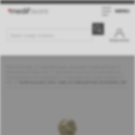
MENU
Moje konto
Stomatologia
Implantologia, chirurgia i augmentacja
Elementy protetyczne
Elementy do prac na zatrzaskach -
overdentures do implantów z wewnętrznym sześciokątem |
MIS
FILAR KULOWY, WYS. 1 MM, DO IMPLANTÓW SEVEN/M4, WP