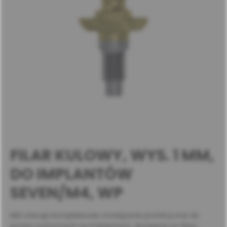
FILAR KULOWY, WYS. 1 MM,
DO IMPLANTÓW
SEVEN/M4, WP
MIS oferuje kompleksowe rozwiązania protetyczne do
protez ruchomych na implantach, dostępne są filary