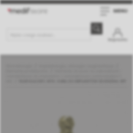
MENU
Moje konto
Stomatologia
Implantologia, chirurgia i augmentacja
Elementy protetyczne
Elementy do prac na zatrzaskach -
overdentures do implantów z wewnętrznym sześciokątem |
MIS
FILAR KULOWY, WYS. 3 MM, DO IMPLANTÓW SEVEN/M4, WP