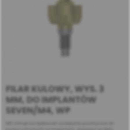
FILAR KULOWY, WYS. 3
MM, DO IMPLANTÓW
SEVEN/M4, WP
MIS oferuje kompleksowe rozwiązania protetyczne do
protez ruchomych na implantach, dostępne są filary