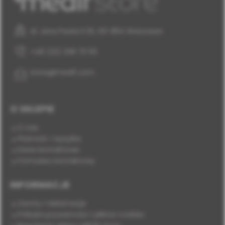
al. Jana Pawła II 25, 00-854 Warszawa
+48 (22) 338 70 50
store@medif.com
O SKLEPIE
O nas
Płatność i wysyłka
Dane kontaktowe
Formularz kontaktowy
INFORMACJE
Zwroty i reklamacje
Polityka prywatności i plików cookies