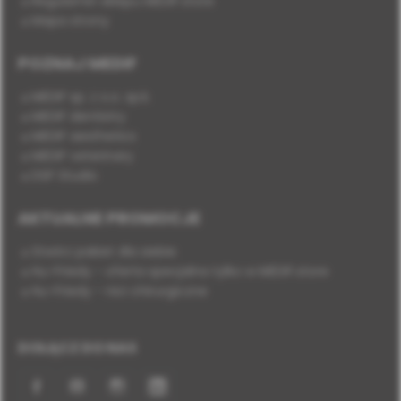
Regulamin sklepu MEDIF.store
Mapa strony
POZNAJ MEDIF
MEDIF sp. z o.o. sp.k.
MEDIF dentistry
MEDIF aesthetics
MEDIF veterinary
DSP Studio
AKTUALNE PROMOCJE
Stwórz pakiet dla siebie
Hu-Friedy - oferta specjalna tylko w MEDIF.store
Hu-Friedy - nici chirurgiczne
DOŁĄCZ DO NAS
Facebook
YouTube
Instagram
LinkedIn