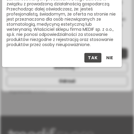
ulepszenia naszych usług, analizy oraz wyświetlania reklam
związku z prowadzoną działalnością gospodarczą.
związanych z Twoimi preferencjami na podstawie analizy
Przechodząc dalej oświadczasz, że: jesteś
Twoich zachowań podczas nawigacji. Korzystając z witryny
profesjonalistą, świadomym, że oferta na stronie nie
jest przeznaczona dla osób niezwiązanych ze
bez zmiany ustawień w przeglądarce, wyrażasz zgodę na ich
stomatologią, medycyną estetyczną lub
wykorzystanie przez nas. Wszystkie pliki będą umieszczone
weterynarią. Właściciel sklepu firma MEDIF sp. z o.o.,
rodzaj
wewnętrzny sześciokąt
na Twoim urządzeniu końcowym. W każdym momencie
sp.k. nie ponosi odpowiedzialności za stosowanie
połączenia
możesz zmienić lub wycofać zgodę.
produktów niezgodne z rejestracją oraz stosowanie
produktów przez osoby nieupoważnione.
rodzaj
seven/m4
implantu
Zaakceptuj wszystkie
TAK
NIE
platforma
wide platform
Dostosuj
protetyczna
procedura
analogowa
Odrzuć
wysokość
3 mm