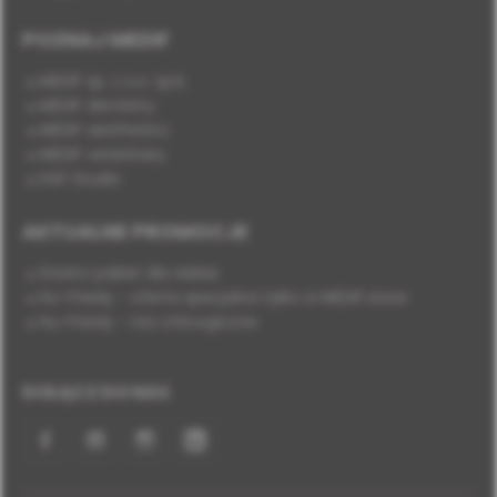
POZNAJ MEDIF
MEDIF sp. z o.o. sp.k.
MEDIF dentistry
MEDIF aesthetics
MEDIF veterinary
DSP Studio
AKTUALNE PROMOCJE
Stwórz pakiet dla siebie
Hu-Friedy - oferta specjalna tylko w MEDIF.store
Hu-Friedy - nici chirurgiczne
DOŁĄCZ DO NAS
Facebook
YouTube
Instagram
LinkedIn