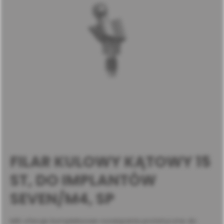
FILAR KULOWY KĄTOWY 15
ST, DO IMPLANTÓW
SEVEN/M4, SP
MIS oferuje kompleksowe rozwiązania protetyczne do