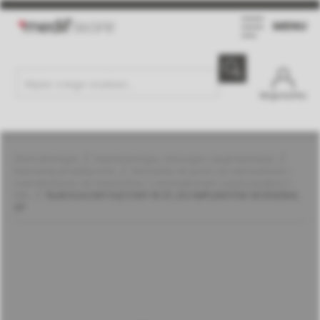
MENU
Moje konto
Stomatologia
Implantologia, chirurgia i augmentacja
Elementy protetyczne
Elementy do prac na zatrzaskach -
overdentures do implantów z wewnętrznym sześciokątem |
MIS
FILAR KULOWY KĄTOWY 15 ST, DO IMPLANTÓW SEVEN/M4,
SP