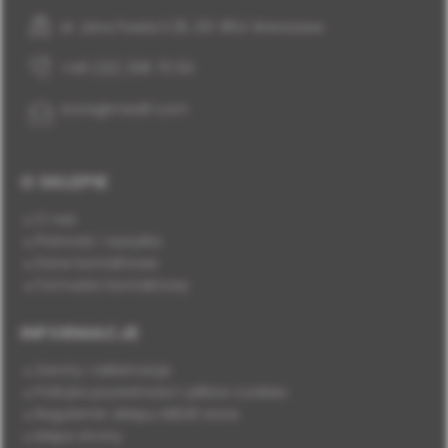
al. Jana Pawła II 25, 00-854 Warszawa
+48 (22) 338 70 50
store@medif.com
O SKLEPIE
O nas
Płatność i wysyłka
Dane kontaktowe
Formularz kontaktowy
INFORMACJE
Zwroty i reklamacje
Polityka prywatności i plików cookies
Regulamin sklepu MEDIF.store
Mapa strony