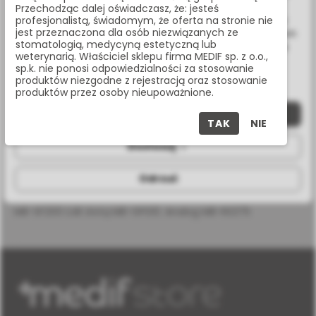
OPIS PRODUKTU
związanych z Twoimi preferencjami na podstawie analizy
Przechodząc dalej oświadczasz, że: jesteś
Twoich zachowań podczas nawigacji. Korzystając z witryny
profesjonalistą, świadomym, że oferta na stronie nie
jest przeznaczona dla osób niezwiązanych ze
bez zmiany ustawień w przeglądarce, wyrażasz zgodę na ich
stomatologią, medycyną estetyczną lub
wykorzystanie przez nas. Wszystkie pliki będą umieszczone
SPECYFIKACJA
weterynarią. Właściciel sklepu firma MEDIF sp. z o.o.,
na Twoim urządzeniu końcowym. W każdym momencie
sp.k. nie ponosi odpowiedzialności za stosowanie
możesz zmienić lub wycofać zgodę.
produktów niezgodne z rejestracją oraz stosowanie
produktów przez osoby nieupoważnione.
Zaczep kulowy kątowy15 stopni przykręcany zwykłym
Zaakceptuj wszystkie
śrubokrętem do protetyki 1.25-1.27 mm=0.05" W
TAK
NIE
komplecie śruba mocującą i plastikowa przedłużka
Dostosuj
mocowana na wcisk do ustawienia filara w pozycji
równoległej do toru wprowadzania protezy. Do zaczepu
Odrzuć
stosujemy zwykłe matryce nylonowe , MB-DMH10
(podwójny komplet z obudową metalową) lub plastikowe
MB-SF200 LUB złotą MB-GPS10. Analog MB-RS375