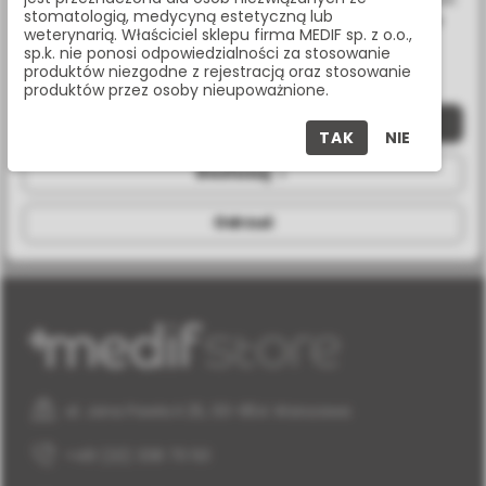
stomatologią, medycyną estetyczną lub
wykorzystanie przez nas. Wszystkie pliki będą umieszczone
weterynarią. Właściciel sklepu firma MEDIF sp. z o.o.,
na Twoim urządzeniu końcowym. W każdym momencie
sp.k. nie ponosi odpowiedzialności za stosowanie
możesz zmienić lub wycofać zgodę.
rodzaj
hex/con
produktów niezgodne z rejestracją oraz stosowanie
połączenia
produktów przez osoby nieupoważnione.
Zaakceptuj wszystkie
rodzaj
c1/v3/mf7/m4
TAK
NIE
implantu
Dostosuj
procedura
analogowa
Odrzuć
al. Jana Pawła II 25, 00-854 Warszawa
+48 (22) 338 70 50