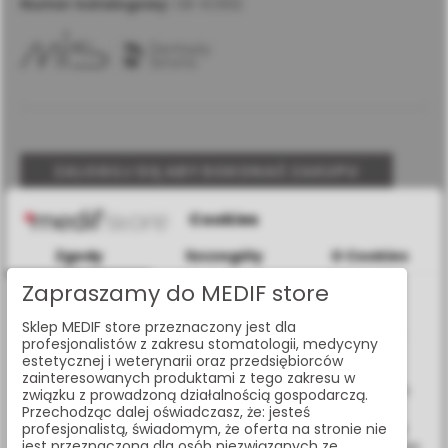
Numer katalogowy:
OE-IC002
ZALOGUJ SIĘ ABY DOKONAĆ ZAKUPU
Cookies
Udostępnij:
Zgody
Szczegóły
O Cookies
Zapraszamy do MEDIF store
Masz pytania? Zadzwoń:
Informacje dotyczące plików cookies
22 338 70 50
Sklep MEDIF store przeznaczony jest dla
W celu świadczenia usług na najwyższym poziomie strona
profesjonalistów z zakresu stomatologii, medycyny
www.medif.store korzysta z plików cookie (ciasteczek).
estetycznej i weterynarii oraz przedsiębiorców
Wykorzystujemy również pliki cookie stron trzecich w celu
zainteresowanych produktami z tego zakresu w
ulepszenia naszych usług, analizy oraz wyświetlania reklam
związku z prowadzoną działalnością gospodarczą.
SPECYFIKACJA
związanych z Twoimi preferencjami na podstawie analizy
Przechodząc dalej oświadczasz, że: jesteś
Twoich zachowań podczas nawigacji. Korzystając z witryny
profesjonalistą, świadomym, że oferta na stronie nie
jest przeznaczona dla osób niezwiązanych ze
bez zmiany ustawień w przeglądarce, wyrażasz zgodę na ich