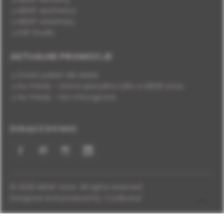
MEDIF aesthetics
MEDIF veterinary
DSP Studio
AKTUALNE PROMOCJE
Stwórz pakiet dla siebie
Hu-Friedy - oferta specjalna tylko w MEDIF.store
Hu-Friedy - nici chirurgiczne
DOŁĄCZ DO NAS
Facebook
YouTube
Instagram
LinkedIn
© 2026 MEDIF store. All rights reserved.
Designed and powered by:
Coolbrand