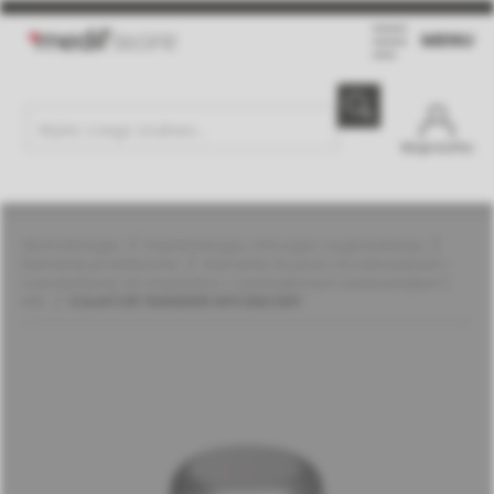
MENU
Moje konto
Stomatologia
Implantologia, chirurgia i augmentacja
Elementy protetyczne
Elementy do prac na zatrzaskach -
overdentures do implantów z wewnętrznym sześciokątem |
MIS
EQUATOR TRANSFER WYCISKOWY