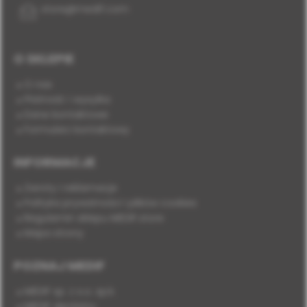
store@medif.com
O SKLEPIE
O nas
Płatność i wysyłka
Dane kontaktowe
Formularz kontaktowy
INFORMACJE
Zwroty i reklamacje
Polityka prywatności i plików cookies
Regulamin sklepu MEDIF.store
Mapa strony
POZNAJ MEDIF
MEDIF sp. z o.o. sp.k.
MEDIF dentistry