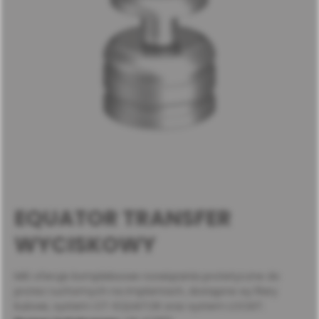
EQUATOR TRANSFER
WYCISKOWY
MIS oferuje kompleksowe rozwiązania protetyczne do
protez ruchomych na implantach, dostępne są filary
kulowe, system OT-EQUATOR oraz system LOCKIT.