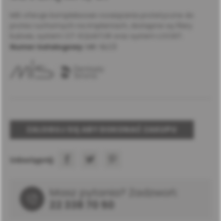
MIS oferuje kompleksowe rozwiązania protetyczne do
protez ruchomych na implantach, dostępne są filary
kulowe, system OT-EQUATOR oraz system LOCKIT.
Numer katalogowy:
MK-SLC3
ZALOGUJ SIĘ ABY DOKONAĆ ZAKUPU
Udostępnij:
Masz pytania? Zadzwoń:
22 338 70 50