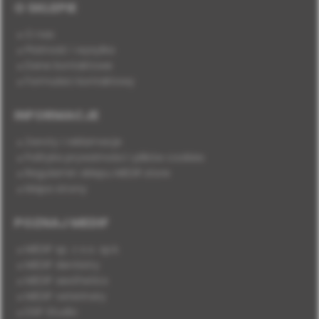
O SKLEPIE
O nas
Płatność i wysyłka
Dane kontaktowe
Formularz kontaktowy
INFORMACJE
Zwroty i reklamacje
Polityka prywatności i plików cookies
Regulamin sklepu MEDIF.store
Mapa strony
POZNAJ MEDIF
MEDIF sp. z o.o. sp.k.
MEDIF dentistry
MEDIF aesthetics
MEDIF veterinary
DSP Studio