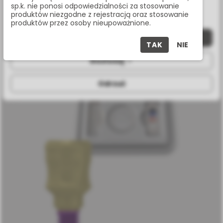
sp.k. nie ponosi odpowiedzialności za stosowanie
możesz zmienić lub wycofać zgodę.
produktów niezgodne z rejestracją oraz stosowanie
produktów przez osoby nieupoważnione.
Zaakceptuj wszystkie
TAK
NIE
KLIENCI KTÓRZY ZAKUPILI TEN
PRODUKT KUPILI RÓWNIEŻ:
Dostosuj
Odrzuć