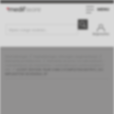
MENU
Moje konto
Stomatologia
Implantologia, chirurgia i augmentacja
Elementy protetyczne
Elementy do prac na zatrzaskach -
overdentures do implantów z wewnętrznym sześciokątem |
MIS
LOCKIT ZESTAW: FILAR 3 MM Z KOMPLETEM MATRYC, DO
IMPLANTÓW SEVEN/M4, SP