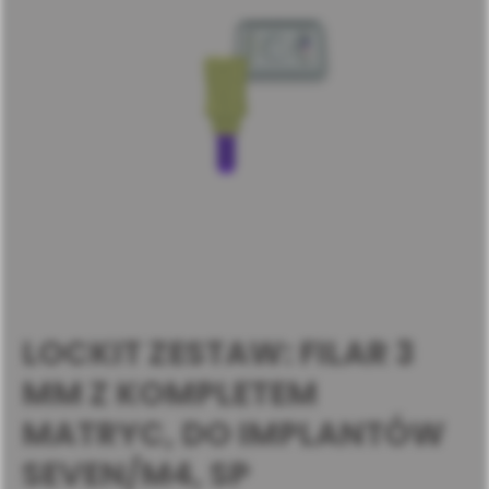
LOCKIT ZESTAW: FILAR 3
MM Z KOMPLETEM
MATRYC, DO IMPLANTÓW
SEVEN/M4, SP