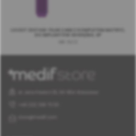
LOCKIT ZESTAW: FILAR 2 MM Z KOMPLETEM MATRYC,
DO IMPLANTÓW SEVEN/M4, SP
MK-SLC2
al. Jana Pawła II 25, 00-854 Warszawa
+48 (22) 338 70 50
store@medif.com