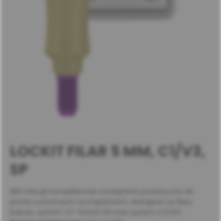
LOCKIT FILAR 5 MM, C1/V3,
SP
MIS oferuje kompleksowe rozwiązania protetyczne do
protez ruchomych na implantach, dostępne są filary
kulowe, system OT-EQUATOR oraz system LOCKIT.