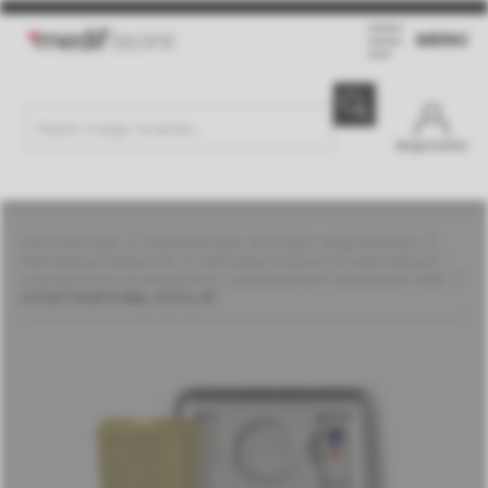
MENU
Moje konto
Stomatologia
Implantologia, chirurgia i augmentacja
Elementy protetyczne
Elementy do prac na zatrzaskach -
overdentures do implantów z połączeniem stożkowym | MIS
LOCKIT FILAR 5 MM, C1/V3, SP