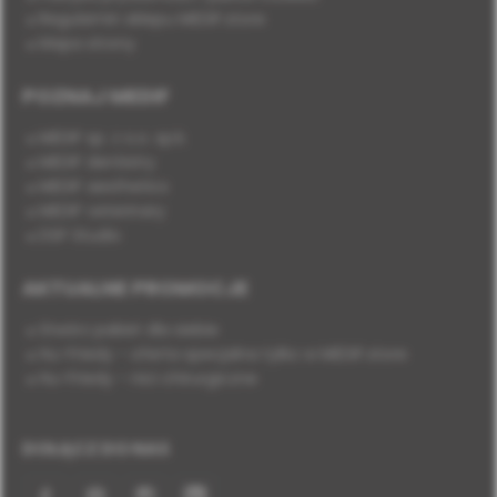
Regulamin sklepu MEDIF.store
Mapa strony
POZNAJ MEDIF
MEDIF sp. z o.o. sp.k.
MEDIF dentistry
MEDIF aesthetics
MEDIF veterinary
DSP Studio
AKTUALNE PROMOCJE
Stwórz pakiet dla siebie
Hu-Friedy - oferta specjalna tylko w MEDIF.store
Hu-Friedy - nici chirurgiczne
DOŁĄCZ DO NAS
Facebook
YouTube
Instagram
LinkedIn