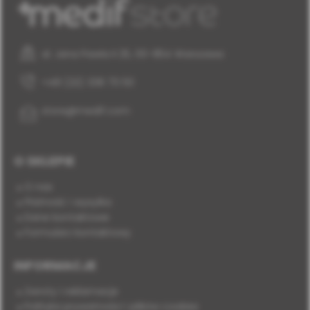
al. Jana Pawła II 25, 00-854 Warszawa
+48 (22) 338 70 50
store@medif.com
O SKLEPIE
O nas
Płatność i wysyłka
Dane kontaktowe
Formularz kontaktowy
INFORMACJE
Zwroty i reklamacje
Polityka prywatności i plików cookies