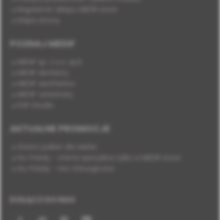
Regulamin sklepu MEDIF.store
Mapa strony
POZNAJ MEDIF
MEDIF sp. z o.o. sp.k.
MEDIF dentistry
MEDIF aesthetics
MEDIF veterinary
DSP Studio
AKTUALNE PROMOCJE
Stwórz pakiet dla siebie
Hu-Friedy - oferta specjalna tylko w MEDIF.store
Hu-Friedy - nici chirurgiczne
DOŁĄCZ DO NAS
Facebook
YouTube
Instagram
LinkedIn