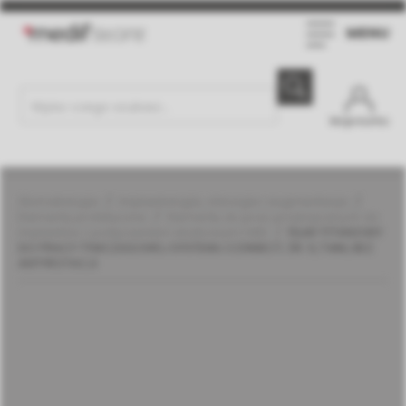
MENU
Moje konto
Stomatologia
Implantologia, chirurgia i augmentacja
Elementy protetyczne
Elementy do prac przykręcanych do
implantów z połączeniem stożkowym | MIS
FILAR TYTANOWY
DO PRACY TYMCZASOWEJ SYSTEMU CONNECT, ŚR. 5,7 MM, BEZ
ANTYROTACJI