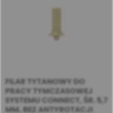
FILAR TYTANOWY DO
PRACY TYMCZASOWEJ
SYSTEMU CONNECT, ŚR. 5,7
MM, BEZ ANTYROTACJI