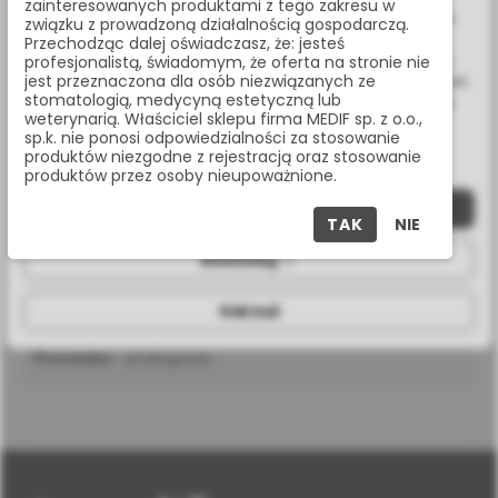
Udostępnij:
zainteresowanych produktami z tego zakresu w
ulepszenia naszych usług, analizy oraz wyświetlania reklam
związku z prowadzoną działalnością gospodarczą.
związanych z Twoimi preferencjami na podstawie analizy
Przechodząc dalej oświadczasz, że: jesteś
Twoich zachowań podczas nawigacji. Korzystając z witryny
profesjonalistą, świadomym, że oferta na stronie nie
Masz pytania? Zadzwoń:
jest przeznaczona dla osób niezwiązanych ze
bez zmiany ustawień w przeglądarce, wyrażasz zgodę na ich
22 338 70 50
stomatologią, medycyną estetyczną lub
wykorzystanie przez nas. Wszystkie pliki będą umieszczone
weterynarią. Właściciel sklepu firma MEDIF sp. z o.o.,
na Twoim urządzeniu końcowym. W każdym momencie
sp.k. nie ponosi odpowiedzialności za stosowanie
możesz zmienić lub wycofać zgodę.
produktów niezgodne z rejestracją oraz stosowanie
produktów przez osoby nieupoważnione.
SPECYFIKACJA
Zaakceptuj wszystkie
TAK
NIE
Dostosuj
Odrzuć
średnica
5,7 mm
procedura
analogowa