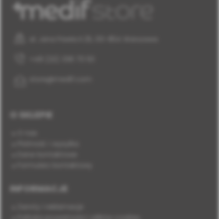
al. Jana Pawła II 25, 00-854 Warszawa
+48 (22) 338 70 50
store@medif.com
O SKLEPIE
O nas
Płatność i wysyłka
Dane kontaktowe
Formularz kontaktowy
INFORMACJE
Zwroty i reklamacje
Polityka prywatności i plików cookies