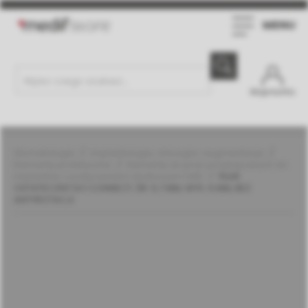
MENU
Moje konto
Stomatologia
Implantologia, chirurgia i augmentacja
Elementy protetyczne
Elementy do prac przykręcanych do
implantów z połączeniem stożkowym | MIS
FILAR
OSTATECZNY DO CONNECT, ŚR. 5,7 MM, WYS. 6 MM, BEZ
ANTYROTACJI