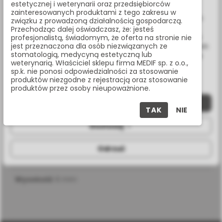
Udostępnij:
estetycznej i weterynarii oraz przedsiębiorców
Wykorzystujemy również pliki cookie stron trzecich w celu
zainteresowanych produktami z tego zakresu w
ulepszenia naszych usług, analizy oraz wyświetlania reklam
związku z prowadzoną działalnością gospodarczą.
związanych z Twoimi preferencjami na podstawie analizy
Przechodząc dalej oświadczasz, że: jesteś
Masz pytania? Zadzwoń:
Twoich zachowań podczas nawigacji. Korzystając z witryny
profesjonalistą, świadomym, że oferta na stronie nie
22 338 70 50
jest przeznaczona dla osób niezwiązanych ze
bez zmiany ustawień w przeglądarce, wyrażasz zgodę na ich
stomatologią, medycyną estetyczną lub
wykorzystanie przez nas. Wszystkie pliki będą umieszczone
weterynarią. Właściciel sklepu firma MEDIF sp. z o.o.,
na Twoim urządzeniu końcowym. W każdym momencie
sp.k. nie ponosi odpowiedzialności za stosowanie
możesz zmienić lub wycofać zgodę.
produktów niezgodne z rejestracją oraz stosowanie
SPECYFIKACJA
produktów przez osoby nieupoważnione.
Zaakceptuj wszystkie
TAK
NIE
Dostosuj
średnica
5,7 mm
Odrzuć
procedura
analogowa
wysokość
6 mm