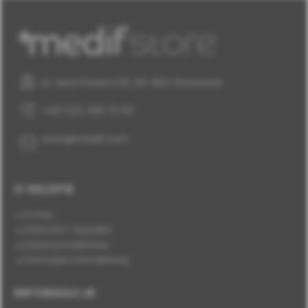
al. Jana Pawła II 25, 00-854 Warszawa
+48 (22) 338 70 50
store@medif.com
O SKLEPIE
O nas
Płatność i wysyłka
Dane kontaktowe
Formularz kontaktowy
INFORMACJE