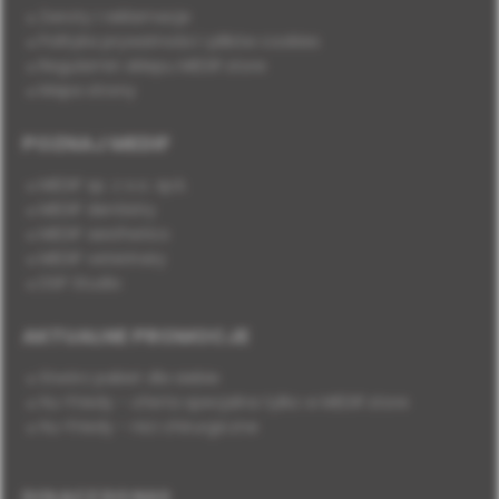
Zwroty i reklamacje
Polityka prywatności i plików cookies
Regulamin sklepu MEDIF.store
Mapa strony
POZNAJ MEDIF
MEDIF sp. z o.o. sp.k.
MEDIF dentistry
MEDIF aesthetics
MEDIF veterinary
DSP Studio
AKTUALNE PROMOCJE
Stwórz pakiet dla siebie
Hu-Friedy - oferta specjalna tylko w MEDIF.store
Hu-Friedy - nici chirurgiczne
DOŁĄCZ DO NAS