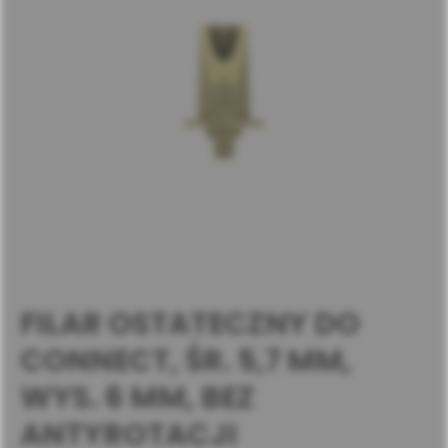
FILAR OSTATECZNY DO
CONNECT, ŚR. 5,7 MM,
WYS. 6 MM, BEZ
ANTYROTACJI