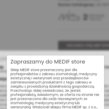
Numer katalogowy:
CN-AGT
ZALOGUJ SIĘ ABY D
Cookies
Udostępnij:
Zapraszamy do MEDIF store
dy
Szczegóły
O C
Sklep MEDIF store przeznaczony jest dla
profesjonalistów z zakresu stomatologii, medycyny
estetycznej i weterynarii oraz przedsiębiorców
Masz pytan
otyczące plików cookies
zainteresowanych produktami z tego zakresu w
nia usług na najwyższym poziomie strona www.medif.store korzysta z
związku z prowadzoną działalnością gospodarczą.
Przechodząc dalej oświadczasz, że: jesteś
korzystujemy również pliki cookie stron trzecich w celu ulepszenia na
profesjonalistą, świadomym, że oferta na stronie nie
wietlania reklam związanych z Twoimi preferencjami na podstawie a
jest przeznaczona dla osób niezwiązanych ze
s nawigacji. Korzystając z witryny bez zmiany ustawień w przegląd
stomatologią, medycyną estetyczną lub
orzystanie przez nas. Wszystkie pliki będą umieszczone na Twoim u
weterynarią. Właściciel sklepu firma MEDIF sp. z o.o.,