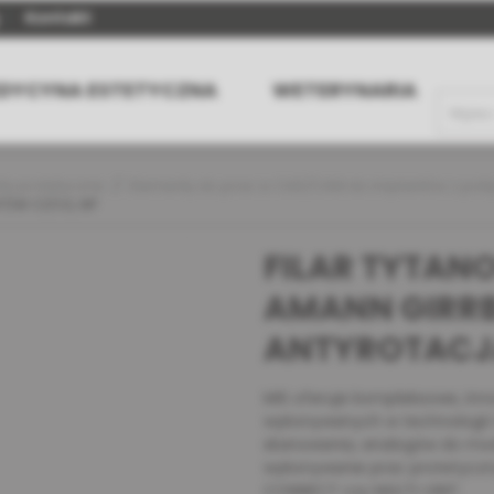
Kontakt
DYCYNA ESTETYCZNA
WETERYNARIA
ty protetyczne
Elementy do prac w CAD/CAM do implantów z połą
TÓW C1/V3, NP
FILAR TYTAN
AMANN GIRRBA
ANTYROTACJĄ
MIS oferuje kompleksowe, inn
wykonywanych w technologii
skanowania, analogów do mod
wykonywanie prac protetyczn
CONNECT czy MULTI-UNIT.