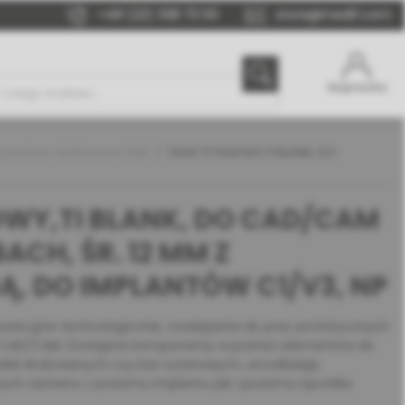
+48 (22) 338 70 50
store@medif.com
Moje konto
czeniem stożkowym | MIS
FILAR TYTANOWY,TI BLANK, DO
OWY,TI BLANK, DO CAD/CAM
CH, ŚR. 12 MM Z
, DO IMPLANTÓW C1/V3, NP
owacyjne technologicznie, rozwiązania do prac protetycznych
 CAD/CAM. Dostępne komponenty w postaci elementów do
eli drukowanych czy baz tytanowych, umożliwiają
ych zarówno z poziomu implantu jak i poziomu łącznika