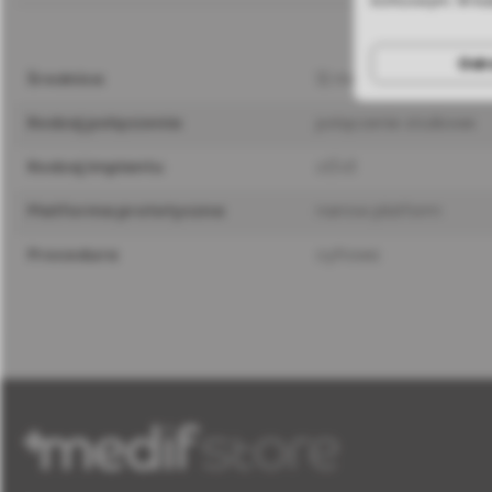
końcowym. W ka
Odr
średnica
12 mm
rodzaj połączenia
połączenie stożkowe
rodzaj implantu
c1/v3
platforma protetyczna
narrow platform
procedura
cyfrowa