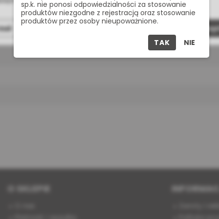
żdym momencie możesz zmienić lub wycofać zgodę.
sp.k. nie ponosi odpowiedzialności za stosowanie
produktów niezgodne z rejestracją oraz stosowanie
produktów przez osoby nieupoważnione.
zuć
Dostosuj
Zaakcept
TAK
NIE
O SKLEPIE
INFORMAC
O nas
Zwroty i re
Płatność i wysyłka
Polityka pry