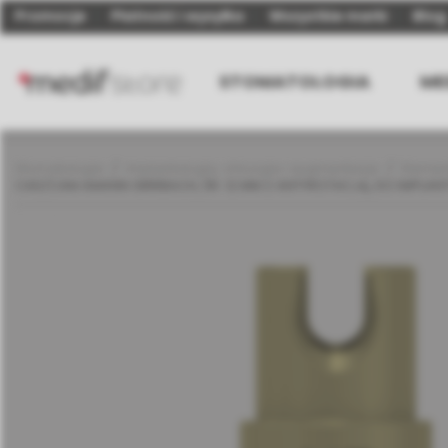
Promocje
Płatność i wysyłka
Wszystkie marki
Blog
STOMATOLOGIA
ME
Stomatologia
Implantologia, chirurgia i augmentacja
Elemen
CAD/CAM AMANN GIRRBACH, ŚR. 12 MM Z ANTYROTACJĄ, DO IMPLAN