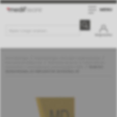
MENU
Moje konto
Stomatologia
Implantologia, chirurgia i augmentacja
Elementy protetyczne
Elementy do prac w CAD/CAM do
implantów z wewnętrznym sześciokątem | MIS
FILAR DO
SKANOWANIA, DO IMPLANTÓW SEVEN/M4, SP