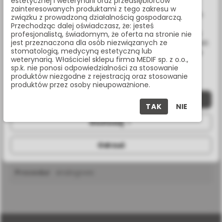
estetycznej i weterynarii oraz przedsiębiorców
Wykorzystujemy również pliki cookie stron trzecich w celu
zainteresowanych produktami z tego zakresu w
ulepszenia naszych usług, analizy oraz wyświetlania reklam
związku z prowadzoną działalnością gospodarczą.
związanych z Twoimi preferencjami na podstawie analizy
Przechodząc dalej oświadczasz, że: jesteś
Twoich zachowań podczas nawigacji. Korzystając z witryny
profesjonalistą, świadomym, że oferta na stronie nie
SPECYFIKACJA
jest przeznaczona dla osób niezwiązanych ze
bez zmiany ustawień w przeglądarce, wyrażasz zgodę na ich
stomatologią, medycyną estetyczną lub
wykorzystanie przez nas. Wszystkie pliki będą umieszczone
weterynarią. Właściciel sklepu firma MEDIF sp. z o.o.,
na Twoim urządzeniu końcowym. W każdym momencie
sp.k. nie ponosi odpowiedzialności za stosowanie
możesz zmienić lub wycofać zgodę.
produktów niezgodne z rejestracją oraz stosowanie
produktów przez osoby nieupoważnione.
rodzaj
wewnętrzny sześciokąt
Zaakceptuj wszystkie
połączenia
TAK
NIE
rodzaj
seven/m4
Dostosuj
implantu
Odrzuć
platforma
standard platform
protetyczna
procedura
analogowa