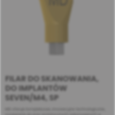
FILAR DO SKANOWANIA,
DO IMPLANTÓW
SEVEN/M4, SP
MIS oferuje kompleksowe, innowacyjne technologicznie,
rozwiązania do prac protetycznych wykonywanych w