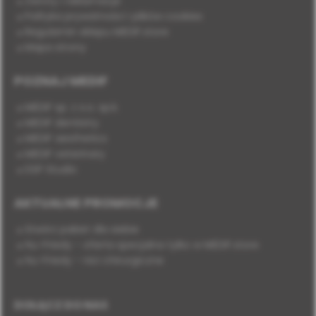
Zwroty i reklamacje
Polityka prywatności i plików cookies
Regulamin sklepu MEDIF.store
Mapa strony
POZNAJ MEDIF
MEDIF sp. z o.o. sp.k.
MEDIF dentistry
MEDIF aesthetics
MEDIF veterinary
DSP Studio
AKTUALNE PROMOCJE
Stwórz pakiet dla siebie
Hu-Friedy - oferta specjalna tylko w MEDIF.store
Hu-Friedy - nici chirurgiczne
DOŁĄCZ DO NAS