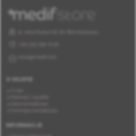
al. Jana Pawła II 25, 00-854 Warszawa
+48 (22) 338 70 50
store@medif.com
O SKLEPIE
O nas
Płatność i wysyłka
Dane kontaktowe
Formularz kontaktowy
INFORMACJE