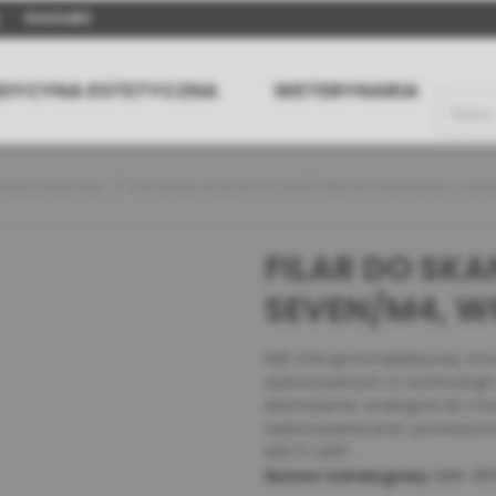
Kontakt
DYCYNA ESTETYCZNA
WETERYNARIA
ty protetyczne
Elementy do prac w CAD/CAM do implantów z wew
FILAR DO SK
SEVEN/M4, W
MIS oferuje kompleksowe, inn
wykonywanych w technologii
skanowania, analogów do mod
wykonywanie prac protetyczn
MULTI-UNIT.
Numer katalogowy:
MW-SP1