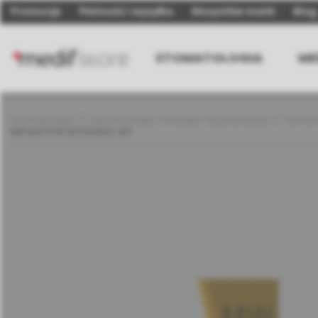
Promocje
Płatność i wysyłka
Wszystkie marki
Blog
STOMATOLOGIA
ME
Stomatologia
Implantologia, chirurgia i augmentacja
Elemen
IMPLANTÓW SEVEN/M4, WP