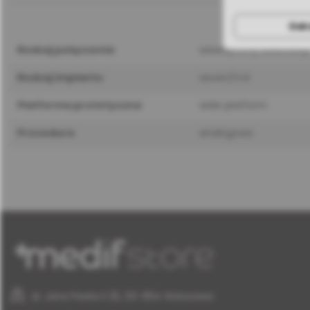
Odr
rodzaj połączenia
wewnętrzny sześcioką
rodzaj implantu
seven/m4
platforma protetyczna
wide platform
procedura
analogowa
al. Jana Pawła II 25, 00-854 Warszawa