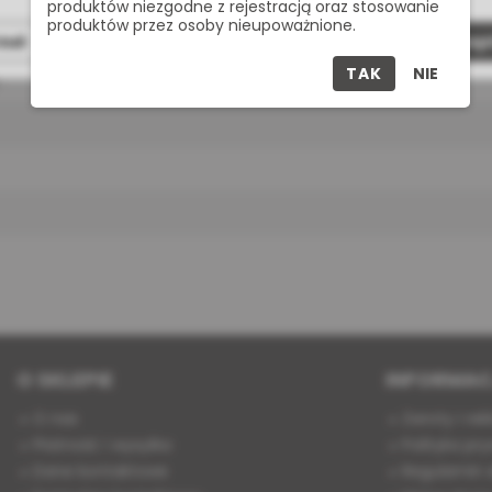
produktów niezgodne z rejestracją oraz stosowanie
produktów przez osoby nieupoważnione.
zuć
Dostosuj
Zaakcept
TAK
NIE
t
O SKLEPIE
INFORMAC
O nas
Zwroty i re
Płatność i wysyłka
Polityka pry
Dane kontaktowe
Regulamin s