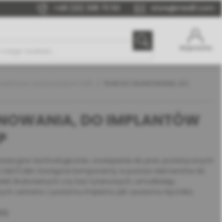
+48 (22) 338 70 50
store@medif.com
Moje konto
nętrznym sześciokątem | MIS
FILAR DO SKANOWANIA, DO
ANOWANIA, DO IMPLANTÓW
P
owacyjne technologicznie, rozwiązania do prac protetycznych
 CAD/CAM. Dostępne komponenty w postaci elementów do
eli drukowanych czy baz tytanowych, umożliwiają
ych zarówno z poziomu implantu jak i poziomu łącznika
02