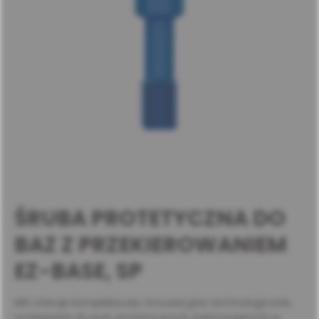
ŚRUBA PROTETYCZNA DO
BAZ Z PRZEKIEROWANIEM
EZ-BASE, SP
MIS oferuje kompleksowe, innowacyjne technologicznie,
rozwiązania do prac protetycznych wykonywanych w