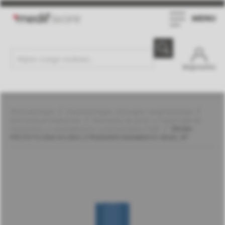
MENU
Moje konto
Stomatologia
Implantologia, chirurgia i augmentacja
Elementy protetyczne
Elementy do prac w CAD/CAM do
implantów z wewnętrznym sześciokątem | MIS
ŚRUBA
PROTETYCZNA DO BAZ Z PRZEKIEROWANIEM EZ-BASE, SP