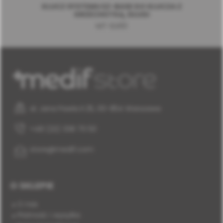
KLUCZ SYSTEMU EZ-BASE DO KLUCZA Z
GRZECHOTKĄ, DŁUGI
MT-ELR10
al. Jana Pawła II 25, 00-854 Warszawa
+48 (22) 338 70 50
store@medif.com
O SKLEPIE
O nas
Płatność i wysyłka