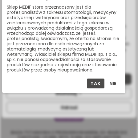
PRODUKT KUPILI RÓWNIEŻ:
Sklep MEDIF store przeznaczony jest dla
W celu świadczenia usług na najwyższym poziomie strona
profesjonalistów z zakresu stomatologii, medycyny
www.medif.store korzysta z plików cookie (ciasteczek).
estetycznej i weterynarii oraz przedsiębiorców
Wykorzystujemy również pliki cookie stron trzecich w celu
zainteresowanych produktami z tego zakresu w
ulepszenia naszych usług, analizy oraz wyświetlania reklam
związku z prowadzoną działalnością gospodarczą.
związanych z Twoimi preferencjami na podstawie analizy
Przechodząc dalej oświadczasz, że: jesteś
Twoich zachowań podczas nawigacji. Korzystając z witryny
profesjonalistą, świadomym, że oferta na stronie nie
jest przeznaczona dla osób niezwiązanych ze
bez zmiany ustawień w przeglądarce, wyrażasz zgodę na ich
stomatologią, medycyną estetyczną lub
wykorzystanie przez nas. Wszystkie pliki będą umieszczone
weterynarią. Właściciel sklepu firma MEDIF sp. z o.o.,
na Twoim urządzeniu końcowym. W każdym momencie
sp.k. nie ponosi odpowiedzialności za stosowanie
możesz zmienić lub wycofać zgodę.
produktów niezgodne z rejestracją oraz stosowanie
produktów przez osoby nieupoważnione.
Zaakceptuj wszystkie
TAK
NIE
Dostosuj
Odrzuć
BAZA TYTANOWA Z PRZEKIEROWANIEM, EZ-BASE DO
CAD/CAM, 1,5 MM, WYS. 5 MM, DO IMPLANTÓW