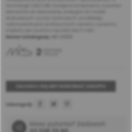
technologii CAD/CAM. Dostępne komponenty w postaci
elementów do skanowania, analogów do modeli
drukowanych czy baz tytanowych, umożliwiają
wykonywanie prac protetycznych zarówno z poziomu
implantu jak i poziomu łącznika MULTI-UNIT.
Numer katalogowy:
MD-E0220
ZALOGUJ SIĘ ABY DOKONAĆ ZAKUPU
Udostępnij:
Masz pytania? Zadzwoń:
22 338 70 50