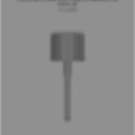
C1/V3, SP
CS-EZB15