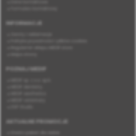
Dane kontaktowe
Formularz kontaktowy
INFORMACJE
Zwroty i reklamacje
Polityka prywatności i plików cookies
Regulamin sklepu MEDIF.store
Mapa strony
POZNAJ MEDIF
MEDIF sp. z o.o. sp.k.
MEDIF dentistry
MEDIF aesthetics
MEDIF veterinary
DSP Studio
AKTUALNE PROMOCJE
Stwórz pakiet dla siebie