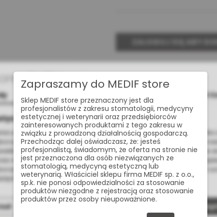
ZALOGUJ SIĘ ABY D
Udostępnij:
Cookies
Zapraszamy do MEDIF store
dy
Szczegóły
O C
Sklep MEDIF store przeznaczony jest dla
Masz pytan
profesjonalistów z zakresu stomatologii, medycyny
estetycznej i weterynarii oraz przedsiębiorców
otyczące plików cookies
zainteresowanych produktami z tego zakresu w
nia usług na najwyższym poziomie strona www.medif.store korzysta z
związku z prowadzoną działalnością gospodarczą.
Przechodząc dalej oświadczasz, że: jesteś
korzystujemy również pliki cookie stron trzecich w celu ulepszenia na
profesjonalistą, świadomym, że oferta na stronie nie
wietlania reklam związanych z Twoimi preferencjami na podstawie a
jest przeznaczona dla osób niezwiązanych ze
s nawigacji. Korzystając z witryny bez zmiany ustawień w przegląd
stomatologią, medycyną estetyczną lub
orzystanie przez nas. Wszystkie pliki będą umieszczone na Twoim u
weterynarią. Właściciel sklepu firma MEDIF sp. z o.o.,
żdym momencie możesz zmienić lub wycofać zgodę.
sp.k. nie ponosi odpowiedzialności za stosowanie
produktów niezgodne z rejestracją oraz stosowanie
produktów przez osoby nieupoważnione.
zuć
Dostosuj
Zaakcept