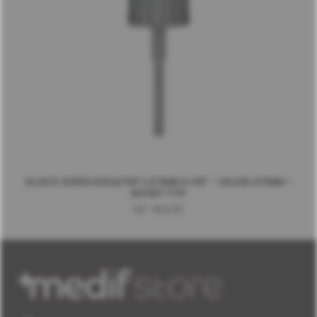
KLUCZ SZEŚCIOKĄTNY 1,27MM 0.05" - DŁUGI 27MM -
NOWY TYP
MT-RDL30