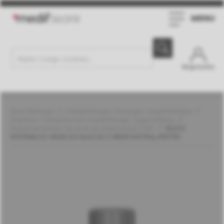
MENU
Moje konto
Stomatologia
Implantologia, chirurgia i augmentacja
Zestawy i narzędzia do implantologii i augmentacji
Instrumentarium do prac protetycznych | MIS
KLUCZ
SYSTEMU EZ-BASE DO KLUCZA Z GRZECHOTKĄ, KRÓTKI