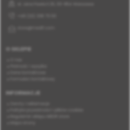
al. Jana Pawła II 25, 00-854 Warszawa
+48 (22) 338 70 50
store@medif.com
O SKLEPIE
O nas
Płatność i wysyłka
Dane kontaktowe
Formularz kontaktowy
INFORMACJE
Zwroty i reklamacje
Polityka prywatności i plików cookies
Regulamin sklepu MEDIF.store
Mapa strony