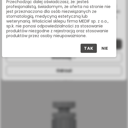
związanych z Twoimi preferencjami na podstawie analizy
Przechodząc dalej oświadczasz, że: jesteś
Twoich zachowań podczas nawigacji. Korzystając z witryny
profesjonalistą, świadomym, że oferta na stronie nie
jest przeznaczona dla osób niezwiązanych ze
bez zmiany ustawień w przeglądarce, wyrażasz zgodę na ich
stomatologią, medycyną estetyczną lub
wykorzystanie przez nas. Wszystkie pliki będą umieszczone
weterynarią. Właściciel sklepu firma MEDIF sp. z o.o.,
na Twoim urządzeniu końcowym. W każdym momencie
sp.k. nie ponosi odpowiedzialności za stosowanie
możesz zmienić lub wycofać zgodę.
produktów niezgodne z rejestracją oraz stosowanie
produktów przez osoby nieupoważnione.
Zaakceptuj wszystkie
TAK
NIE
Dostosuj
KLUCZ SYSTEMU EZ-BASE DO KLUCZA Z
Odrzuć
GRZECHOTKĄ, DŁUGI
MT-ELR10