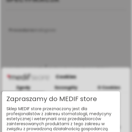
procedura
analogowa
KLIENCI KTÓRZY ZAKUPILI TEN
Cookies
PRODUKT KUPILI RÓWNIEŻ:
Zgody
Szczegóły
O Cookies
Zapraszamy do MEDIF store
Informacje dotyczące plików cookies
Sklep MEDIF store przeznaczony jest dla
W celu świadczenia usług na najwyższym poziomie strona
profesjonalistów z zakresu stomatologii, medycyny
www.medif.store korzysta z plików cookie (ciasteczek).
estetycznej i weterynarii oraz przedsiębiorców
Wykorzystujemy również pliki cookie stron trzecich w celu
zainteresowanych produktami z tego zakresu w
ulepszenia naszych usług, analizy oraz wyświetlania reklam
związku z prowadzoną działalnością gospodarczą.