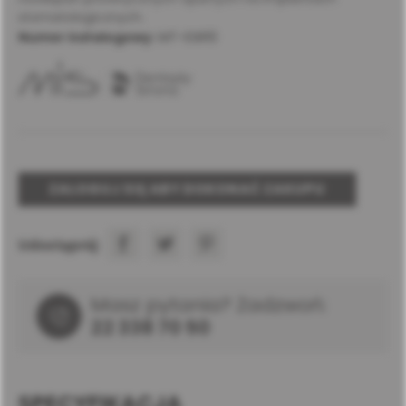
stomatologicznych.
Numer katalogowy:
MT-ESR10
ZALOGUJ SIĘ ABY DOKONAĆ ZAKUPU
Udostępnij:
Masz pytania? Zadzwoń:
22 338 70 50
SPECYFIKACJA