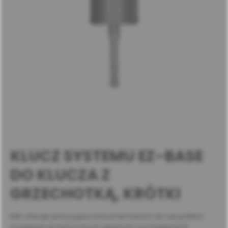
KLUCZ SYSTEMU EZ-BASE
DO KLUCZA Z
GRZECHOTKĄ, KRÓTKI
MIS oferuje precyzyjne instrumentarium do wszystkich
rozwiązań protetycznych opartych na implantach