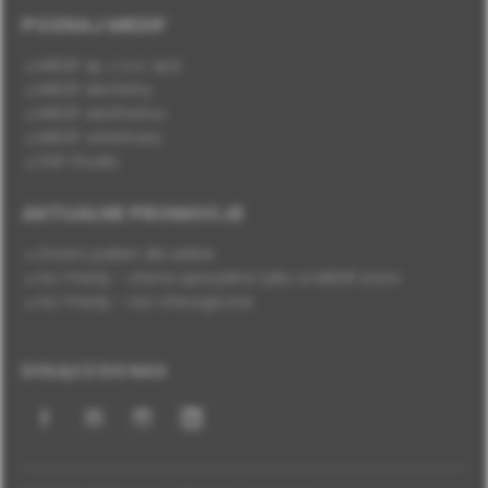
POZNAJ MEDIF
MEDIF sp. z o.o. sp.k.
MEDIF dentistry
MEDIF aesthetics
MEDIF veterinary
DSP Studio
AKTUALNE PROMOCJE
Stwórz pakiet dla siebie
Hu-Friedy - oferta specjalna tylko w MEDIF.store
Hu-Friedy - nici chirurgiczne
DOŁĄCZ DO NAS
Facebook
YouTube
Instagram
LinkedIn