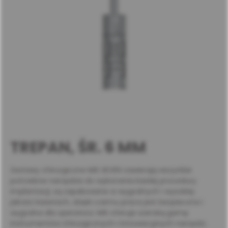
TREPAN, ŚR. 6 MM
Zestawy chirurgiczne MIS SEVEN zawierają wszystkie
potrzebne narzędzia do wykonania każdej procedury
implantacji, są zapakowane w wygodnych i wysokiej
jakości kasetach, dzięki czemu praca jest bezpieczna i
wygodna dla operatora. MIS oferuje szeroką gamę
instrumentów chirurgicznych i innowacyjnych narzędzi,