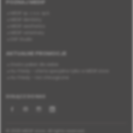
POZNAJ MEDIF
MEDIF sp. z o.o. sp.k.
MEDIF dentistry
MEDIF aesthetics
MEDIF veterinary
DSP Studio
AKTUALNE PROMOCJE
Stwórz pakiet dla siebie
Hu-Friedy - oferta specjalna tylko w MEDIF.store
Hu-Friedy - nici chirurgiczne
DOŁĄCZ DO NAS
Facebook
YouTube
Instagram
LinkedIn
© 2026 MEDIF store. All rights reserved.