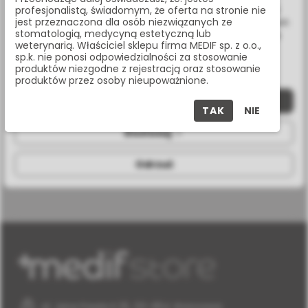
22 338 70 50
Twoich zachowań podczas nawigacji. Korzystając z witryny
profesjonalistą, świadomym, że oferta na stronie nie
jest przeznaczona dla osób niezwiązanych ze
bez zmiany ustawień w przeglądarce, wyrażasz zgodę na ich
stomatologią, medycyną estetyczną lub
wykorzystanie przez nas. Wszystkie pliki będą umieszczone
weterynarią. Właściciel sklepu firma MEDIF sp. z o.o.,
na Twoim urządzeniu końcowym. W każdym momencie
sp.k. nie ponosi odpowiedzialności za stosowanie
SPECYFIKACJA
możesz zmienić lub wycofać zgodę.
produktów niezgodne z rejestracją oraz stosowanie
produktów przez osoby nieupoważnione.
Zaakceptuj wszystkie
TAK
NIE
Dostosuj
średnica
6,0 mm
Odrzuć
procedura
analogowa
al. Jana Pawła II 25, 00-854 Warszawa