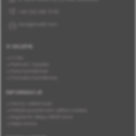
+48 (22) 338 70 50
store@medif.com
O SKLEPIE
O nas
Płatność i wysyłka
Dane kontaktowe
Formularz kontaktowy
INFORMACJE
Zwroty i reklamacje
Polityka prywatności i plików cookies
Regulamin sklepu MEDIF.store
Mapa strony