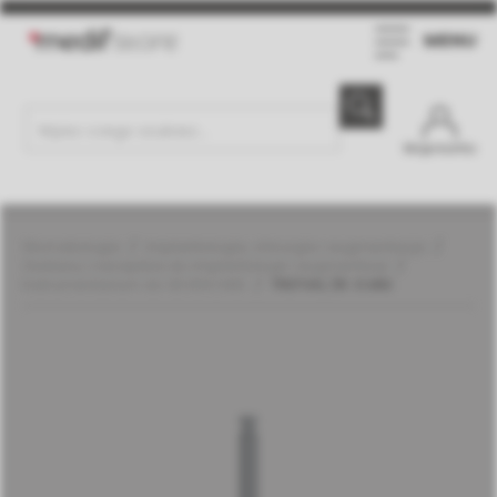
MENU
Moje konto
Stomatologia
Implantologia, chirurgia i augmentacja
Zestawy i narzędzia do implantologii i augmentacji
Instrumentarium do SEVEN | MIS
TREPAN, ŚR. 6 MM