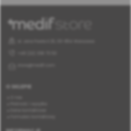
al. Jana Pawła II 25, 00-854 Warszawa
+48 (22) 338 70 50
store@medif.com
O SKLEPIE
O nas
Płatność i wysyłka
Dane kontaktowe
Formularz kontaktowy
INFORMACJE