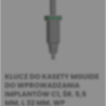
KLUCZ DO KASETY MGUIDE
DO WPROWADZANIA
IMPLANTÓW C1, ŚR. 5,5
MM, L 32 MM, WP