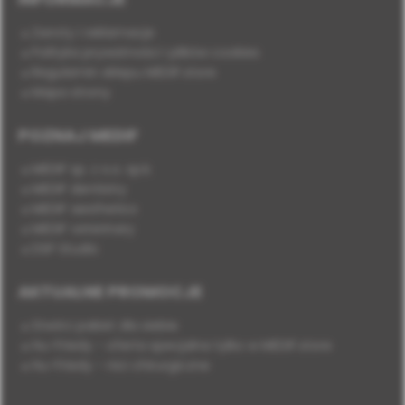
Zwroty i reklamacje
Polityka prywatności i plików cookies
Regulamin sklepu MEDIF.store
Mapa strony
POZNAJ MEDIF
MEDIF sp. z o.o. sp.k.
MEDIF dentistry
MEDIF aesthetics
MEDIF veterinary
DSP Studio
AKTUALNE PROMOCJE
Stwórz pakiet dla siebie
Hu-Friedy - oferta specjalna tylko w MEDIF.store
Hu-Friedy - nici chirurgiczne