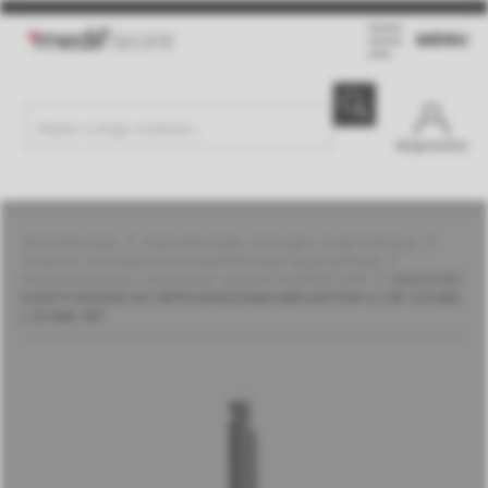
MENU
Moje konto
Stomatologia
Implantologia, chirurgia i augmentacja
Zestawy i narzędzia do implantologii i augmentacji
Instrumentarium i elementy systemu MGUIDE | MIS
KLUCZ DO
KASETY MGUIDE DO WPROWADZANIA IMPLANTÓW C1, ŚR. 5,5 MM,
L 32 MM, WP