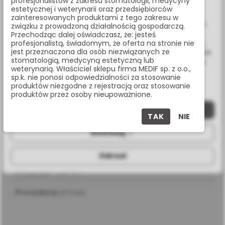
profesjonalistów z zakresu stomatologii, medycyny
www.medif.store korzysta z plików cookie (ciasteczek).
estetycznej i weterynarii oraz przedsiębiorców
Udostępnij:
Wykorzystujemy również pliki cookie stron trzecich w celu
zainteresowanych produktami z tego zakresu w
ulepszenia naszych usług, analizy oraz wyświetlania reklam
związku z prowadzoną działalnością gospodarczą.
związanych z Twoimi preferencjami na podstawie analizy
Przechodząc dalej oświadczasz, że: jesteś
Masz pytania? Zadzwoń:
Twoich zachowań podczas nawigacji. Korzystając z witryny
profesjonalistą, świadomym, że oferta na stronie nie
jest przeznaczona dla osób niezwiązanych ze
bez zmiany ustawień w przeglądarce, wyrażasz zgodę na ich
22 338 70 50
stomatologią, medycyną estetyczną lub
wykorzystanie przez nas. Wszystkie pliki będą umieszczone
weterynarią. Właściciel sklepu firma MEDIF sp. z o.o.,
na Twoim urządzeniu końcowym. W każdym momencie
sp.k. nie ponosi odpowiedzialności za stosowanie
możesz zmienić lub wycofać zgodę.
produktów niezgodne z rejestracją oraz stosowanie
produktów przez osoby nieupoważnione.
SPECYFIKACJA
Zaakceptuj wszystkie
TAK
NIE
Dostosuj
długość
32 mm
Odrzuć
średnica
5,5 mm
procedura
cyfrowa