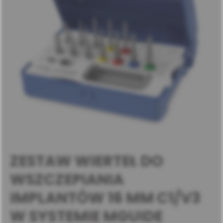
ZESTAW WIERTEŁ DO
WSZCZEPIANIA
IMPLANTÓW 16 MM C1/V3
W SYSTEMIE MGUIDE