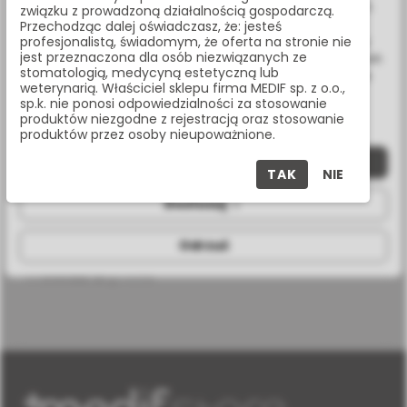
ulepszenia naszych usług, analizy oraz wyświetlania reklam
związku z prowadzoną działalnością gospodarczą.
Udostępnij:
związanych z Twoimi preferencjami na podstawie analizy
Przechodząc dalej oświadczasz, że: jesteś
Twoich zachowań podczas nawigacji. Korzystając z witryny
profesjonalistą, świadomym, że oferta na stronie nie
jest przeznaczona dla osób niezwiązanych ze
bez zmiany ustawień w przeglądarce, wyrażasz zgodę na ich
stomatologią, medycyną estetyczną lub
wykorzystanie przez nas. Wszystkie pliki będą umieszczone
Masz pytania? Zadzwoń:
weterynarią. Właściciel sklepu firma MEDIF sp. z o.o.,
na Twoim urządzeniu końcowym. W każdym momencie
22 338 70 50
sp.k. nie ponosi odpowiedzialności za stosowanie
możesz zmienić lub wycofać zgodę.
produktów niezgodne z rejestracją oraz stosowanie
produktów przez osoby nieupoważnione.
Zaakceptuj wszystkie
TAK
NIE
SPECYFIKACJA
Dostosuj
Odrzuć
procedura
cyfrowa