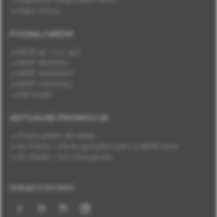
Regulamin sklepu MEDIF.store
Mapa strony
POZNAJ MEDIF
MEDIF sp. z o.o. sp.k.
MEDIF dentistry
MEDIF aesthetics
MEDIF veterinary
DSP Studio
AKTUALNE PROMOCJE
Stwórz pakiet dla siebie
Hu-Friedy - oferta specjalna tylko w MEDIF.store
Hu-Friedy - nici chirurgiczne
DOŁĄCZ DO NAS
Facebook
YouTube
Instagram
LinkedIn