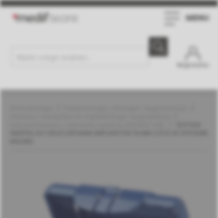
MENU
Moje konto
Stomatologia
Implantologia, chirurgia i augmentacja
Zestawy i narzędzia do implantologii i augmentacji
Instrumentarium i elementy systemu MGUIDE | MIS
ZESTAW
WIERTEŁ DO WSZCZEPIANIA IMPLANTÓW 16 MM C1/V3 W SYSTEMIE
MGUIDE