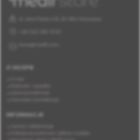
al. Jana Pawła II 25, 00-854 Warszawa
+48 (22) 338 70 50
store@medif.com
O SKLEPIE
O nas
Płatność i wysyłka
Dane kontaktowe
Formularz kontaktowy
INFORMACJE
Zwroty i reklamacje
Polityka prywatności i plików cookies